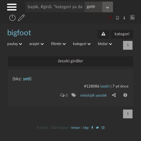
bigfoot
kategori
paylaş
araştır
filtrele
kategori
bkzlar
1
önceki girdiler
(bkz:
yeti
)
#128086
laedri
|
7 yıl önce
0
mitolojik yaratık
1
© 2016 - 2024 kulzos |
iletişim
|
bilgi
|
|
|