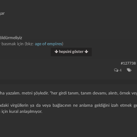
şar
 öldürmeliyiz
er basmak için (bkz:
age of empires
)
hepsini göster
iş konuşma amaçlı girdi:
#127738
ekşi sözlük jargonuyla dedirten entry kavramı yatmaktadır. ancak biz
4
nlerde eskiden göz ardı ettiğimiz bir versiyonunu da uygulamaya aldık.
an metine tanım özelliği katar. ancak bu tanım görüntüsünün altında ne
aldırmak gerekir. bu işlem yapıldığında girdinin kalanı başlık hakkında değ
a yazalım. metni şöyledir. "her girdi tanım, tanım devamı, alıntı, örnek vey
lar hakkında bilgi içeriyorsa, bu girdi tam olarak bu kuralın kapsama alanın
daki virgüllerin ya da veya bağlacının ne anlama geldiğini izah etmek 
 için kural anlaşılmıyor.