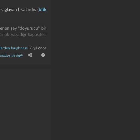
sağlayan bkz'lardır. (
bfik
eklenen şey "doyurucu" bir
zlük yazarlığı kapasitesi
larden loughness
|
8 yıl önce
meyi planladığım mekan,
kulzos ile ilgili
cak çok fazla anlam ifade
uz düşüncelere sevk eder.
girdilerinde bu tarzda
00 saat ceza alabilir.