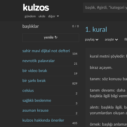
gündem
ukde
diğer
başlıklar
0
/
0
1. kural
yenile ↻
paylaş
araştır
f
sahir mavi dijital not defteri
104
kural metni şöyledir: 
nevrotik palavralar
21
biraz açayım.
bir video bırak
19
tanım: söz konusu başl
bir şarkı bırak
829
tanım devamı: daha ön
celsius
2
başlıkla ilgili bilgi v
sağlıklı beslenme
3
alıntı: başlıkla ilgil
asuman krause
yorumlardan oluşan alı
2
kulzos hakkında öneriler
405
örnek: başlığı anlamaya