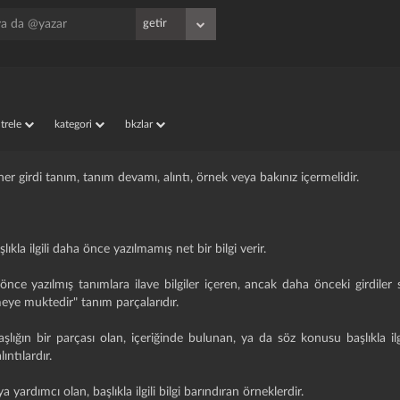
iltrele
kategori
bkzlar
her girdi tanım, tanım devamı, alıntı, örnek veya bakınız içermelidir.
ıkla ilgili daha önce yazılmamış net bir bilgi verir.
ce yazılmış tanımlara ilave bilgiler içeren, ancak daha önceki girdiler s
ermeye muktedir" tanım parçalarıdır.
i, başlığın bir parçası olan, içeriğinde bulunan, ya da söz konusu başlıkla il
ntılardır.
 yardımcı olan, başlıkla ilgili bilgi barındıran örneklerdir.