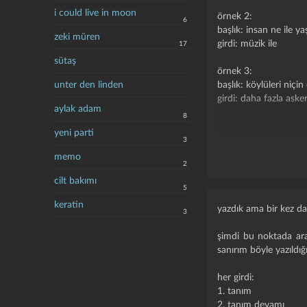
i could live in moon
örnek 2:
6
başlık: insan ne ile ya
zeki müren
girdi: müzik ile
17
sütaş
örnek 3:
unter den linden
başlık: köylüleri niçin
girdi: daha fazla ask
aylak adam
8
yeni parti
1b-tanım süsü verilm
3
bunların temelinde 
memo
2
geliştirdik ve son gü
cilt bakımı
5
bazı kelimeler yazıl
keratin
kelimeyi o girdiden k
yazdık ama bir kez dah
3
yazarın tanıdığı insan
şimdi bu noktada ara
örnek 1:
sanırım böyle yazıldığı
başlık: hande yener
girdi: sevmem
her girdi:
1. tanım
örnek 2:
2. tanım devamı