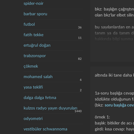
spider-noir
bkz: başlığın çağrıştı
barbar sporu
olan bkz'lar elbet sili
futbol
bu sayılanlardan en az
36
tanım ya da tanım dev
fatih tekke
11
hakkında bilgi sunma y
ertuğrul doğan
"en sevdiğim şey, d
trabzonspor
evlenmek istediğim ka
82
etmeyen kalitesiz gir
çökmek
muhtemelen sözlükt
yazmaktan öteye gidemi
altında iki tane daha 
mohamed salah
6
yasa teklifi
2
1a-soru başlığa cevap 
dalga dalga fırtına
sözlükte olduğunun f
(bkz:
soru başlığa cev
kulzos radyo yayın duyuruları
1440
örnek 1:
odyometri
başlık: bitkiler de acı
vestibüler schwannoma
girdi: kısa cevap: hayı