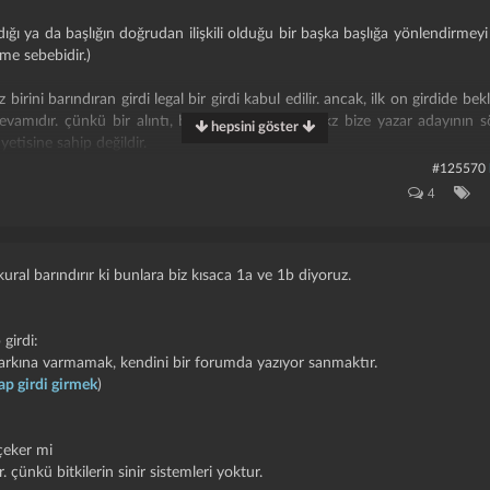
rdığı ya da başlığın doğrudan ilişkili olduğu bir başka başlığa yönlendirmeyi 
nme sebebidir.)
 birini barındıran girdi legal bir girdi kabul edilir. ancak, ilk on girdide b
amıdır. çünkü bir alıntı, bir örnek ya da bir bkz bize yazar adayının sö
hepsini göster
etisine sahip değildir.
#125570
ün gittiğim yer, kitaplığımda duran kitap, arşivimde duran film, gör
4
dın" ve benzerleri tadında kişisel girdiler de şekil olarak tanımdır. an
dilerdir. haliyle özellikle ilk on girdide görmek yazar adayı hakkında olums
e eksi oy almaya sebep olurlar. ayrıca bir yazar hemen hemen tüm 
yorsa kural dahilinde sözlüğü trollediği düşüncesini yarattığı için 2,400,0
kural barındırır ki bunlara biz kısaca 1a ve 1b diyoruz.
girdi:
arkına varmamak, kendini bir forumda yazıyor sanmaktır.
ap girdi girmek
)
 çeker mi
r. çünkü bitkilerin sinir sistemleri yoktur.