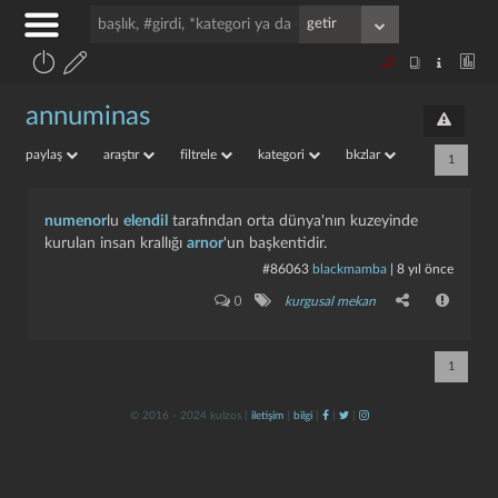
annuminas
paylaş
araştır
filtrele
kategori
bkzlar
1
numenor
lu
elendil
tarafından orta dünya'nın kuzeyinde
kurulan insan krallığı
arnor
'un başkentidir.
#86063
blackmamba
|
8 yıl önce
0
kurgusal mekan
1
© 2016 - 2024 kulzos |
iletişim
|
bilgi
|
|
|