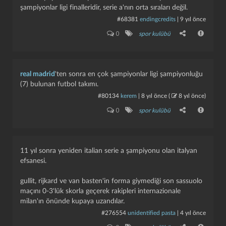
şampiyonlar ligi finalleridir, serie a'nın orta sıraları değil.
totale vurulduğunda 90 ların ortasındaki kadrosunda:
#68381
endingcredits
|
9 yıl önce
rossi, panucci, maldini, baresi, lentini, desailly, george weah,
savicevic, costacurta, coco, reiziger, ambrosini, roberto
0
spor kulübü
baggio, duggary, zvonomir boban, tassotti, edgar davids,
marco simone, stefano eranio, christian ziege gibi bir şekilde
futbol tarihine geçmiş efsane isimleri toplamıştır.
real madrid
'ten sonra en çok şampiyonlar ligi şampiyonluğu
2000 lerin ortasında gene efsane bir kadro oluşturmuş, bu
(7) bulunan futbol takımı.
sefer:
#80134
kerem
|
8 yıl önce
(
8 yıl önce
)
dida, cafu, maldini, kaladze, costacurta, shevchenko,
kapat
kaydet
0
spor kulübü
gattuso, inzaghi, rui costa, nesta, dario simic, seedorf, pirlo,
kaka, ambrosini, jaap stam, crespo yu sahaya sürmüştür.
11 yıl sonra yeniden italian serie a şampiyonu olan italyan
efsanesi.
gullit, rijkard ve van basten'in forma giymediği son sassuolo
maçını 0-3'lük skorla geçerek rakipleri internazionale
milan'ın önünde kupaya uzandılar.
#276554
unidentified pasta
|
4 yıl önce