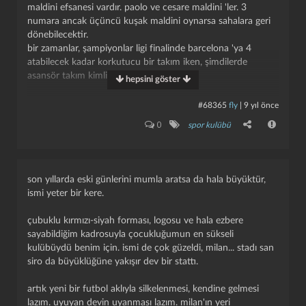
maldini efsanesi vardır. paolo ve cesare maldini 'ler. 3
numara ancak üçüncü kuşak maldini oynarsa sahalara geri
dönebilecektir.
bir zamanlar, şampiyonlar ligi finalinde barcelona 'ya 4
atabilecek kadar korkutucu bir takım iken, şimdilerde
asansör takım kimliğinde.
hepsini göster
izleyebildiğim, hatırlayabildiğim en şaaşalı kadrolar şu
#68365
fly
|
9 yıl önce
şekildedir kanımca:
0
spor kulübü
1989 yılında hagi 'li steaua bucharest karşısına çıkan kadro :
galii, tassotti, baresi, costacurta, maldini, colombo, rijkaard,
donadoni, ancelotti , gullit, van basten
son yıllarda eski günlerini mumla aratsa da hala büyüktür,
ismi yeter bir kere.
1994 şampiyonlar ligi finalinde, cruyff yönetiminde
guardiola, stoichkov, romario 'lu barcelona karşısına çıkan
çubuklu kırmızı-siyah forması, logosu ve hala ezbere
11:
sayabildiğim kadrosuyla çocukluğumun en sükseli
rossi, tassotti, panucci, albertini, galli, maldini, donadoni,
kulübüydü benim için. ismi de çok güzeldi, milan... stadı san
desailly, zvonomir boban, savicevic, massaro 'dur.
siro da büyüklüğüne yakışır dev bir stattı.
(yedeklerde kara bahtlı gianluigi lentini 'de bulunur)
artık yeni bir futbol aklıyla silkelenmesi, kendine gelmesi
iki maçta 4-0 bitmiştir.
lazım. uyuyan devin uyanması lazım. milan'ın yeri