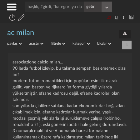
ac milan
paylaş
araştır
filtrele
kategori
bkzlar
1
associazione calcio milan...
90 larda futbol izleyip, bu takıma sempati beslememek olası
mı?
modern futbol romantikleri için popülaritesini ilk olarak
gullit, van basten ve rijkaard 'ın forma giydiği yıllarda
yükseltmiştir. efsane kadrosu değil, efsane kadroları olan
takımdır.
son yıllarda çinlilere satılana kadar ekonomik dar boğazdan
çıkabilmek için, efsane kadrolar kurmak yerine, yaşlı -
modası geçmiş yıldızlarla işi sürüklemeye çalışıp (robinho,
ronaldinho ?? ), eski günlerini aratır hale gelmiş durumdaydı.
3 numaralı maldini ve 6 numaralı baresi formalarını
kullanılmamak üzere rafa kaldırmıştır. milan tarihinde iki