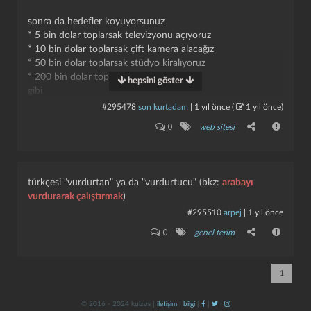
sonra da hedefler koyuyorsunuz
* 5 bin dolar toplarsak televizyonu açıyoruz
* 10 bin dolar toplarsak çift kamera alacağız
* 50 bin dolar toplarsak stüdyo kiralıyoruz
* 200 bin dolar toplarsak
kulzos bank
hepsini göster
gibi
#295478
son kurtadam
|
1 yıl önce
(
1 yıl önce
)
daha önce buradan
veronica mars
filmi çektirmiştik
kapat
kaydet
0
web sitesi
sevenleri olarak,
mage: the ascension
frp
sinin özel baskı yeni
versiyonunu çıkartmıştık sevenleri olarak.
şu anda prime'da yayımlanan
the legend of vox machina
türkçesi "vurdurtan" ya da "vurdurtucu" (bkz:
arabayı
çizgi filmi de, buradan bir saatte milyon dolar toplamış,
vurdurarak çalıştırmak
)
profesyonel bir frp ekibinin projesiydi. 11.3 milyon dolar
#295510
arpej
|
1 yıl önce
topladılar 45 günde.
0
genel terim
@mangetsu
tozlanmış ukdesiydi.
1
© 2016 - 2024 kulzos |
iletişim
|
bilgi
|
|
|