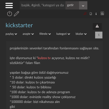
kickstarter
paylaş
araştır
filtrele
kategori
bkzlar
1
projelerinizin sevenleri tarafından fonlanmasını sağlayan site.
işte diyorsunuz ki "
kulzos tv
açıyoruz, kulzos ne midir?
sözlüktür" falan filan
yapılan bağışa göre ödül dağıtıyorsunuz
* 5 dolar: direkt kulzos yazarlığı
*10 dolar: kulzos tv çıkartması
* 50 dolar: kulzos tv biblosu
*100 dolar: kulzos tv de adınıza program
*1000 dolar: evinizde reality show çekiyoruz
*100000 dolar: bizi nikahınıza alın
gibi