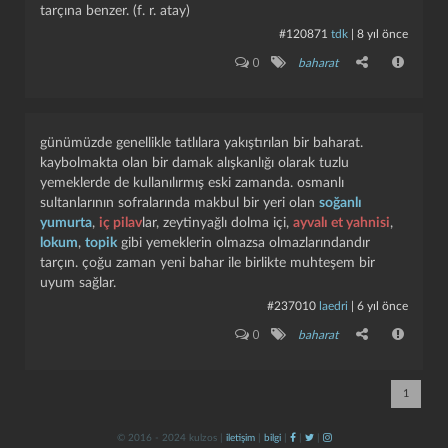
tarçına benzer. (f. r. atay)
#120871
tdk
|
8 yıl önce
0
baharat
günümüzde genellikle tatlılara yakıştırılan bir baharat.
kaybolmakta olan bir damak alışkanlığı olarak tuzlu
yemeklerde de kullanılırmış eski zamanda. osmanlı
sultanlarının sofralarında makbul bir yeri olan
soğanlı
yumurta
,
iç pilav
lar, zeytinyağlı dolma içi,
ayvalı et yahnisi
,
lokum
,
topik
gibi yemeklerin olmazsa olmazlarındandır
tarçın. çoğu zaman yeni bahar ile birlikte muhteşem bir
uyum sağlar.
#237010
laedri
|
6 yıl önce
0
baharat
1
© 2016 - 2024 kulzos |
iletişim
|
bilgi
|
|
|