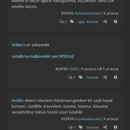
baktım ki tarçın ağacın kabuğuymuş. küçüktüm, daha çok
sevdim tarçını.
#52945
iflaholmazmetalci
|
9 yıl önce
0
ağaç
,
baharat
sütlaç
'a en yakışandır
nutella'nın kalbimdeki yeri/#50162
#52950
11001
|
9 yıl önce
(
9 yıl önce
)
0
baharat
insülin
direnci olanların tüketmesi gereken bir çeşit hayat
kurtarıcı. özellikle meyvelerin üzerine, kıyısına, köşesine
serpiştirilirse tokluk hissini uzun tutabilir.
#52954
buyukbaskanoley
|
9 yıl önce
0
baharat