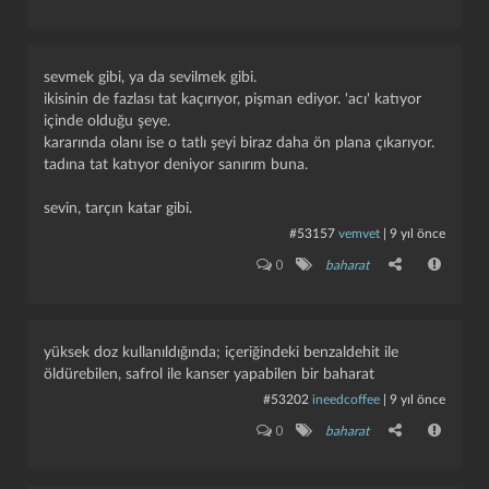
sevmek gibi, ya da sevilmek gibi.
i̇kisinin de fazlası tat kaçırıyor, pişman ediyor. 'acı' katıyor
içinde olduğu şeye.
kararında olanı ise o tatlı şeyi biraz daha ön plana çıkarıyor.
tadına tat katıyor deniyor sanırım buna.
sevin, tarçın katar gibi.
#53157
vemvet
|
9 yıl önce
0
baharat
yüksek doz kullanıldığında; içeriğindeki benzaldehit ile
öldürebilen, safrol ile kanser yapabilen bir baharat
#53202
ineedcoffee
|
9 yıl önce
0
baharat