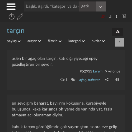
tarçın
paylaş
araştır
filtrele
kategori
bkzlar
1
aslen bir ağaç olan tarçın, katıldığı yiyeceği epey
güzelleştiren bir şeydir.
#52933
kerem
|
9 yıl önce
1
ağaç
,
baharat
en sevdiğim baharat. bayılırım kokusuna. kurabiyeyle
buluşunca, keke karışınca oh yeme de yanında yat. fazla
atmayın acı olur,aman diyim.
kabuk tarçını gördüğümde çok şaşırmıştım, sonra eve gelip