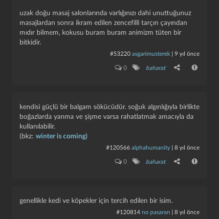
uzak doğu masaj salonlarında varlığınızı dahi unuttuğunuz
masajlardan sonra ikram edilen zencefilli tarçın çayından
mıdır bilmem, kokusu buram buram animizm tüten bir
bitkidir.
#53220
asgarimusterek
|
9 yıl önce
0
baharat
kendisi güçlü bir balgam sökücüdür. soğuk algınlığıyla birlikte
boğazlarda yanma ve şişme varsa rahatlatmak amacıyla da
kullanılabilir.
(bkz:
winter is coming
)
#120566
alphahumanity
|
8 yıl önce
0
baharat
genellikle kedi ve köpekler için tercih edilen bir isim.
#120814
no pasaran
|
8 yıl önce