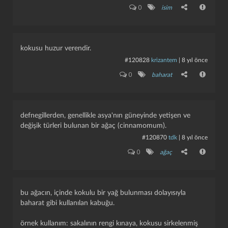
0
isim
kokusu huzur verendir.
#120828
krizantem
|
8 yıl önce
0
baharat
defnegillerden, genellikle asya'nın güneyinde yetişen ve
değişik türleri bulunan bir ağaç (cinnamomum).
#120870
tdk
|
8 yıl önce
0
ağaç
kapat
kaydet
bu ağacın, içinde kokulu bir yağ bulunması dolayısıyla
baharat gibi kullanılan kabuğu.
örnek kullanım: sakalının rengi kınaya, kokusu sirkelenmiş