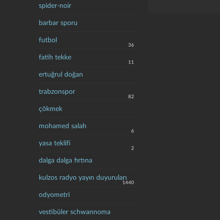
spider-noir
barbar sporu
futbol
36
fatih tekke
11
ertuğrul doğan
trabzonspor
82
çökmek
mohamed salah
6
yasa teklifi
2
dalga dalga fırtına
kulzos radyo yayın duyuruları
1440
odyometri
vestibüler schwannoma