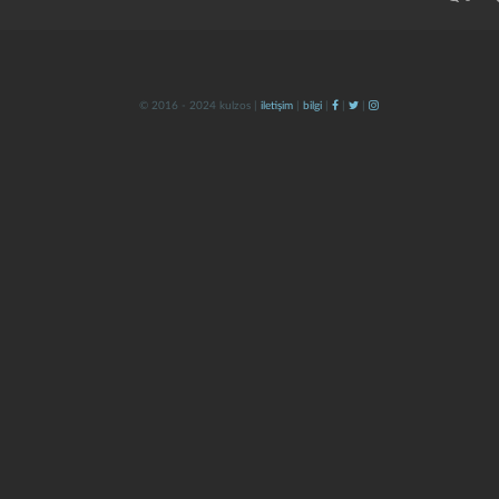
© 2016 - 2024 kulzos |
iletişim
|
bilgi
|
|
|