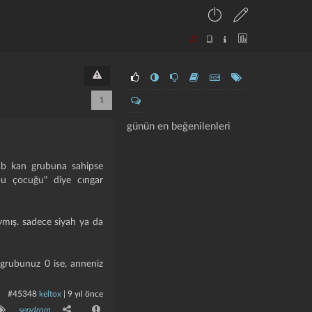
1
günün en beğenilenleri
 ab kan grubuna sahipse
u çocuğu" diye cıngar
mış. sadece siyah ya da
grubunuz 0 ise, anneniz
#45348
keltox
|
9 yıl önce
sendrom