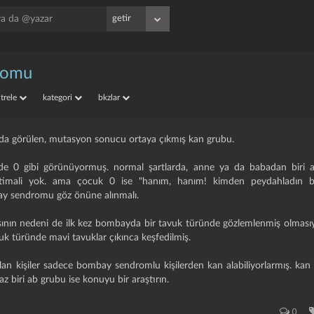
romu
iltrele
kategori
bkzlar
da görülen, mutasyon sonucu ortaya çıkmış kan grubu.
inde 0 gibi görünüyormuş. normal şartlarda, anne ya da babadan biri
imali yok. ama çocuk 0 ise "hanım, hanım! kimden peydahladın b
ay sendromu göz önüne alınmalı.
nın nedeni de ilk kez bombayda bir tavuk türünde gözlemlenmiş olmasıy
vuk türünde mavi tavuklar çıkınca keşfedilmiş.
 kişiler sadece bombay sendromlu kişilerden kan alabiliyorlarmış. kan 
z biri ab grubu ise konuyu bir araştırın.
0