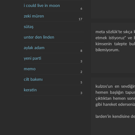
- talep yönetim tarafı
i could live in moon
başkalarının bu başl
6
zeki müren
bu girdide belirtilen k
17
sütaş
meta sözlük'te sıkça 
unter den linden
etmek istiyoruz" ve 
kimsenin talepte bu
aylak adam
bilemiyorum.
8
yeni parti
3
memo
2
cilt bakımı
5
kulzos'un en sevdiğim
keratin
hemen başlığın tapus
3
çıktıktan hemen son
gibi hareket ederseniz 
larden'in kendisine de