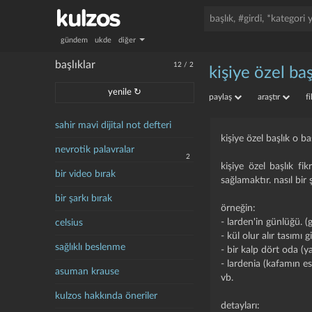
gündem
ukde
diğer
başlıklar
12
/
2
kişiye özel baş
yenile ↻
paylaş
araştır
f
sahir mavi dijital not defteri
kişiye özel başlık o b
nevrotik palavralar
2
kişiye özel başlık fi
bir video bırak
sağlamaktır. nasıl bi
bir şarkı bırak
örneğin:
- larden'in günlüğü. (
celsius
- kül olur alır tasımı g
sağlıklı beslenme
- bir kalp dört oda 
- lardenia (kafamın 
asuman krause
vb.
kulzos hakkında öneriler
detayları: