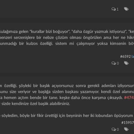
ndan olumlu bulunur ise başlığın en üstünde "bu başlık kişiye özel bir başlı
ığa yazması mümkün olmayacaktır.
1
ural ve şartlarla ilgili değişiklikler yapılması hakkımız saklıdır. öyle bir sakl
kulağımıza gelen "kurallar bizi boğuyor", "daha özgür yazmak istiyoruz", "k
benzeri serzenişlere bir nebze çözüm olması öngörülen ama her ne hikm
lunmadığı bir kulzos özelliği. sistem mi çalışmıyor yoksa kimsenin b
#6592
l
0
 özelliği. şöyleki bir başlık açıyorsunuz sonra gerekli adımları izliyor
unu size veriyor ve başlığa sizden başkası yazamıyor. kendi özel alanın
ra hemen açtım bende bir tane. keşke daha önce karşıma çıksaydı.
#474
sizde kendinize özel başlık alabilirsiniz.
 söyledim, böyle bir fikir ürettiği için beyninin her iki lobundan öpüyorum 
#15957
0