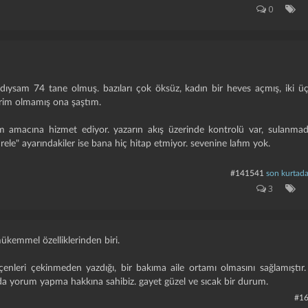
0
.
dıysam 74 tane olmuş. bazıları çok öksüz, kadın bir heves açmış, iki üç
erim olmamış ona şaştım.
am amacına hizmet ediyor. yazarın akış üzerinde kontrolü var, sulanmadan
le" ayarındakiler ise bana hiç hitap etmiyor. sevenine lafım yok.
#141541
son kurtad
3
kemmel özelliklerinden biri.
çenleri çekinmeden yazdığı, bir bakıma aile ortamı olmasını sağlamıştır.
a yorum yapma hakkına sahibiz. gayet güzel ve sıcak bir durum.
#1