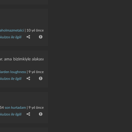
laholmazmetalci
|
10 yıl önce
kulzos ile ilgili
r. ama bizimkiyle alakası
larden loughness
|
9 yıl önce
kulzos ile ilgili
54
son kurtadam
|
9 yıl önce
kulzos ile ilgili