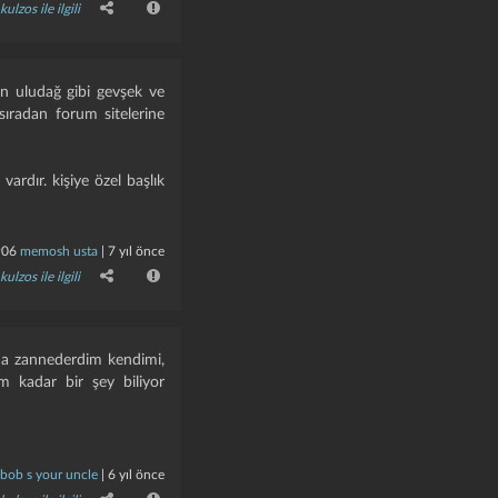
kulzos ile ilgili
un uludağ gibi gevşek ve
ıradan forum sitelerine
ardır. kişiye özel başlık
906
memosh usta
|
7 yıl önce
kulzos ile ilgili
ında zannederdim kendimi,
m kadar bir şey biliyor
bob s your uncle
|
6 yıl önce