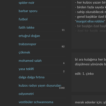
- her kulzos yazarı bi
spider-noir
- birden fazla sayıda
barbar sporu
- sahip olunabilecek 
- genel başlıklar özel 
futbol
"
margot elise robbie
"
- bir başlığın özel ba
fatih tekke
11
- özel bir başlık ona
belirdiğinde başlığın
ertuğrul doğan
- içerisinde bir başka
trabzonspor
- kişiye özel başlıkla
82
tanım zorunluluğu b
çökmek
- kişiye özel başlık
giriştiği düşünülen b
bi ara kulağıma her b
mohamed salah
6
diye şimdiden belirtel
düşülmesi yönünde biş
- yorum özelliği eklen
yasa teklifi
2
edit: 1. çinko
dalga dalga fırtına
işleyiş:
- yazar önce bir başlı
kulzos radyo yayın duyuruları
- ilk girdisine "bu ba
1440
- başlığın sağ üst tar
odyometri
- açılan pencerede "öz
- talebiyle ilgili açık
vestibüler schwannoma
merak edenler için; ş