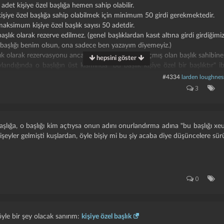
r adet kişiye özel başlığa hemen sahip olabilir.
 kişiye özel başlığa sahip olabilmek için minimum 50 girdi gerekmektedir.
maksimum kişiye özel başlık sayısı 50 adetdir.
başlık olarak rezerve edilmez. (genel başlıklardan kasıt altına girdi girdiğim
 başlığı benim olsun, ona sadece ben yazayım diyemeyiz.)
şlık olarak rezervasyonu ancak ve ancak o başlığı açmış olan başlık sahibine y
hepsini göster
ylandığında o başlığın üst kısmında "bu başlık kişiye özel bir başlıktır" ib
 açan yazar hariç hiç kimse o başlığa yazamaz.
#4334
larden loughnes
sının nickini barındıran başlıklar özel başlık olarak bir başka yazara rezerve
3
r için kural 1, kural 2 ve kural 3
geçerli değildir
. ancak diğer kurallar geçer
ulunmamaktadır. (bkz:
sözlük kuralları
)
ların var olma amacını anlamayan yazarların açıp içerisinde amiyane tabi
aşlıklar moderasyon kararıyla silinecektir. (aramızda böyle arkadaşlarımız y
aşlığa, o başlığı kim açtıysa onun adını onurlandırma adına "bu başlığı xe
im istedik.)
eyler gelmişti kuşlardan, öyle bişiy mi bu şiy acaba diye düşüncelere sü
diğinde bu başlıklara yazılan girdiler de yoruma açık olacaktır.
k açar. örneğin "
kişiye özel test başlığı
"
0
şlık şahsıma ait olması için onay beklemektedir" tarzında bir girdi yazar.
afında yer alan "takip et" ibaresinin solundaki ünlem'e tıklar.
el başlık talebi" butonuna tıklar.
lamasını yazar ve "gönder" butonuna tıklar.
öyle bir şey olacak sanırım:
kişiye özel başlık