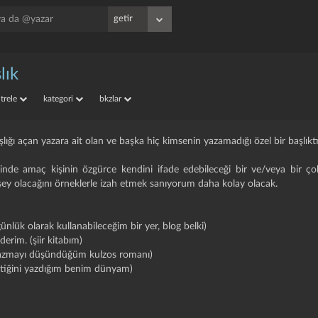
lık
iltrele
kategori
bkzlar
aşlığı açan yazara ait olan ve başka hiç kimsenin yazamadığı özel bir başlıktı
krinde amaç kişinin özgürce kendini ifade edebileceği bir ve/veya bir ço
r şey olacağını örneklerle izah etmek sanıyorum daha kolay olacak.
günlük olarak kullanabileceğim bir yer, blog belki)
iderim. (şiir kitabım)
(yazmayı düşündüğüm kulzos romanı)
estiğini yazdığım benim dünyam)