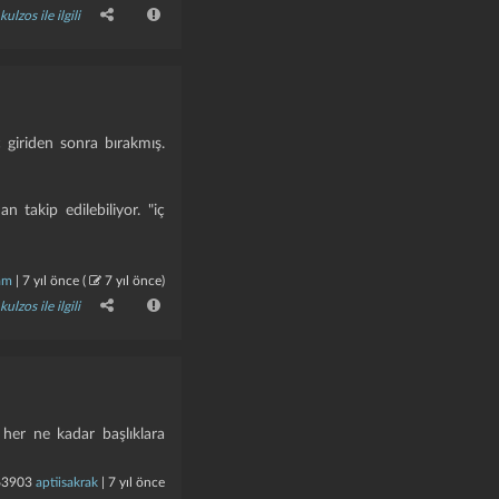
kulzos ile ilgili
 giriden sonra bırakmış.
 takip edilebiliyor. "iç
am
|
7 yıl önce
(
7 yıl önce
)
kulzos ile ilgili
 her ne kadar başlıklara
63903
aptiisakrak
|
7 yıl önce