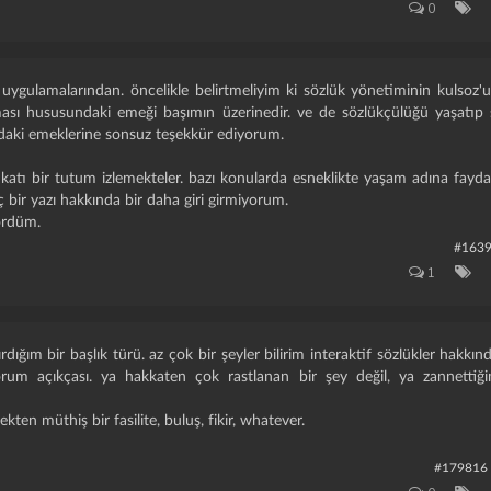
0
 uygulamalarından. öncelikle belirtmeliyim ki sözlük yönetiminin kulsoz'
ası hususundaki emeği başımın üzerinedir. ve de sözlükçülüğü yaşatıp s
ki emeklerine sonsuz teşekkür ediyorum.
atı bir tutum izlemekteler. bazı konularda esneklikte yaşam adına fayda v
ç bir yazı hakkında bir daha giri girmiyorum.
ördüm.
#163
1
ığım bir başlık türü. az çok bir şeyler bilirim interaktif sözlükler hakk
rum açıkçası. ya hakkaten çok rastlanan bir şey değil, ya zannettiği
kten müthiş bir fasilite, buluş, fikir, whatever.
#179816