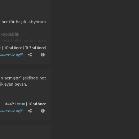
iz her tür başlık. atıyorum
apılabilir.
aresi belirir ve bu ibare
s
|
10 yıl önce
(
7 yıl önce
)
 edilmez.
kulzos ile ilgili
lidir. yani bu başlıklarda
riyle çocukça bir çabaya
ok ama gelecekte olabilir
un açmıştır" şeklinde not
rükleyen beyan.
#4491
xeun
|
10 yıl önce
kulzos ile ilgili