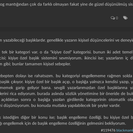
blog mantığından çok da farklı olmayan fakat yine de güzel düşünülmüş si
0
n yazabileceği başlıklardır. genellikle yazarın kişisel düşüncelerini ve deneyim
 tek bir kategori var. o da "kişiye özel" kategorisi. bunun iki adet temel
incisi; kişiye özel başlık sistemini sevmiyorum. ikincisi ise; yazarların i
im gibi; bunlar tamamen kişisel sebepler.
sebepten dolayı ise rahatsızım. bu kategoriyi engellememe rağmen solda
başlık çıkıyor. kişiye özel bir başlık açıp, o başlığa yalnızca kendisi yazıp,
çmemek garip geliyor bana. sevgili yazarlarımızdan özel başlıklarına y
erini rica ediyorum. burada aslında sözlük yönetimine bir öneride de bul
z açıldıktan sonra o başlığa yazılan girdilerde kategorinin otomatik ola
ni düşünüyorum. bu konuda mutlaka yapılabilecek bir şeyler vardır.
tediğim diğer bir konu ise; başlık engelleme özelliği. bu kişiye özel baş
şlığı engellemek için de başlık engelleme özelliğinin gelmesini bekliyorum.
#119476
blackmam