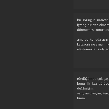
bu sözlüğün nazivari
iğrenç bir yer olmam
dönmemesi konusunda
ama bu konuda aşırı k
katagorisine alınan hi
eleştirmekte fayda g
gördüğümde çok şaşırd
bunu ilk kez görüyo
değilmişim.
yani, ne diyeyim, gerçe
hmm.