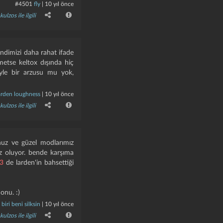
ktır" ibaresi belirecek ve
#4501
fly
|
10 yıl önce
kulzos ile ilgili
adık ki biz de bulamıyoruz.
endimizi daha rahat ifade
etse keltox dışında hiç
öyle bir arzusu mu yok,
arden loughness
|
10 yıl önce
kulzos ile ilgili
sunuz ve güzel modlarımız
ız oluyor. bende karşıma
3
de larden'in bahsettiği
onu. :)
biri beni silksin
|
10 yıl önce
kulzos ile ilgili