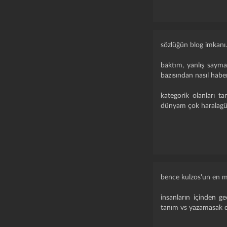
sözlüğün blog imkanı
baktım, yanlış sayma
bazısından nasıl hab
kategorik olanları t
dünyam çok haralagüre
bence kulzos'un en mü
insanların içinden ge
tanım vs yazamasak d