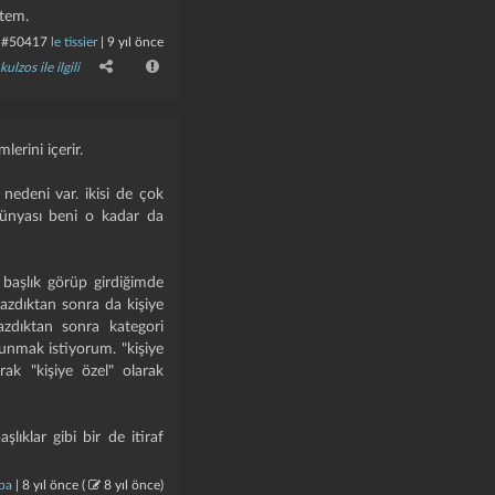
stem.
#50417
le tissier
|
9 yıl önce
kulzos ile ilgili
lerini içerir.
 nedeni var. ikisi de çok
ç dünyası beni o kadar da
 başlık görüp girdiğimde
 yazdıktan sonra da kişiye
azdıktan sonra kategori
unmak istiyorum. "kişiye
rak "kişiye özel" olarak
lıklar gibi bir de itiraf
ba
|
8 yıl önce
(
8 yıl önce
)