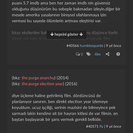
puanı 5.7 imdb ama ben her zaman imdb nin güvensiz
olduğunu düşünürüm bu sebeple bakmadan izleyin.diğer bir
mesele amerika yasalarının bireysel silahlanmaya izin
vermesi bu sayede ölümlerin artması eleştirisi var.
biraz eksilerden bahsedeyim.abi filmin konu düşünce harbi
hepsini göster
güzel çok kafa iş ama uygulama kötü.diğer mesele film
hataları
#40566
humblesquirtle
|
9 yıl önce
--
spoiler
--
0
film
tek mekan olması meselesi de biraz karamsarlık yaratıyor
insanda.ben bu kadar anlatabildim benim önerimdir
izlemeniz ama kötüymüş yea bu film demeyin ben kötü
(bkz:
the purge anarchy
) (2014)
yanlarını sıraladım.
(bkz:
the purge election year
) (2016)
diye üçleme haline getirilmiş film. dördüncüsü de
planlanıyor sanırım. ben direkt election year izlemeye
koyuldum. ucuz işçiliği, serinin mazisini de bilmeyince pek
sarmadı lakin kendine ait bir hayran kitlesi de var filmin. en
baştan başlayarak bir şans vermek gerekli belkide.
#40571
fly
|
9 yıl önce