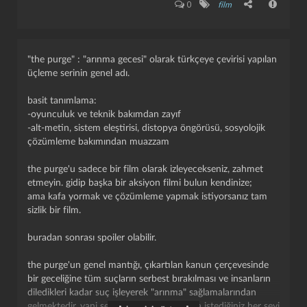
0
film
"the purge" : "arınma gecesi" olarak türkçeye çevirisi yapılan
üçleme serinin genel adı.
basit tanımlama:
-oyunculuk ve teknik bakımdan zayıf
-alt-metin, sistem eleştirisi, distopya öngörüsü, sosyolojik
çözümleme bakımından muazzam
the purge'u sadece bir film olarak izleyecekseniz, zahmet
etmeyin. gidip başka bir aksiyon filmi bulun kendinize;
ama kafa yormak ve çözümleme yapmak istiyorsanız tam
sizlik bir film.
buradan sonrası spoiler olabilir.
the purge'un genel mantığı, çıkartılan kanun çerçevesinde
kapat
kaydet
bir geceliğine tüm suçların serbest bırakılması ve insanların
diledikleri kadar suç işleyerek "arınma" sağlamalarından
gelmektedir. yani senede bir gün sınırsızca istediğiniz her şeyi