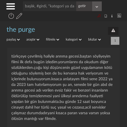
the purge
paylaş
araştır
filtrele
kategori
bkzlar
1
türkçeye çevrilmiş haliyle arınma gecesi.baştan söyliyeyim
filmi ilk defa bugün izledim.yorumlarını da okudum diğer
sözlüklerden.çoğu kişi düşüncenin güzel uygulamanın kötü
olduğunu söylemiş ben de bu kervana hak veriyorum ve
içlerinde bulunuyorum.kısaca anlatayım filmi sene 2022 ya
da 2023 tam hatırlamıyorum şu an, senede bir gün abd de
arınma gecesi adı verilen evsiz fakir ve benzeri insanların
öldürülüp temizlenmesi yani ülkeyi arındırma faaliyeti
yapılan bir gün bulunmakta.bu günde 12 saat boyunca
cinayet dahil her türlü suç yasal ve cezasız,acil servisler
çalışmaz durumdadır.yani kısaca paran varsa varsın yoksa
ölüsün mantığı var filmde.