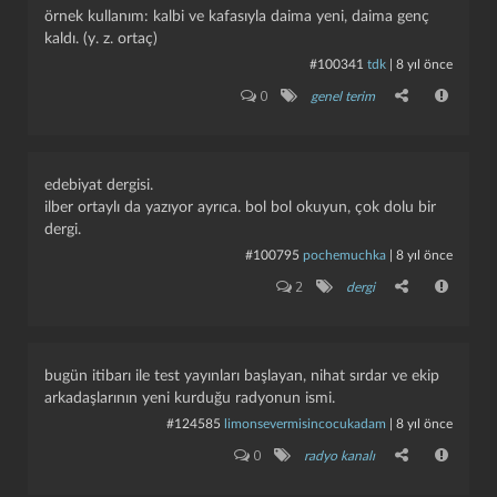
örnek kullanım: kalbi ve kafasıyla daima yeni, daima genç
kaldı. (y. z. ortaç)
kapat
kaydet
#100341
tdk
|
8 yıl önce
0
genel terim
edebiyat dergisi.
ilber ortaylı da yazıyor ayrıca. bol bol okuyun, çok dolu bir
dergi.
#100795
pochemuchka
|
8 yıl önce
2
dergi
bugün itibarı ile test yayınları başlayan, nihat sırdar ve ekip
arkadaşlarının yeni kurduğu radyonun ismi.
#124585
limonsevermisincocukadam
|
8 yıl önce
0
radyo kanalı