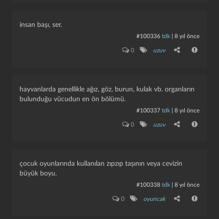
i̇nsan başı, ser.
#100336
tdk
|
8 yıl önce
0
uzuv
hayvanlarda genellikle ağız, göz, burun, kulak vb. organların
bulunduğu vücudun en ön bölümü.
#100337
tdk
|
8 yıl önce
0
uzuv
çocuk oyunlarında kullanılan zıpzıp taşının veya cevizin
büyük boyu.
#100338
tdk
|
8 yıl önce
0
oyuncak