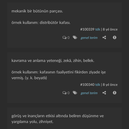
mekanik bir bütünün parçası.
örnek kullanım: distribütör kafası.
#100339
tdk
|
8 yıl önce
0
genel terim
kavrama ve anlama yeteneği, zekâ, zihin, bellek.
örnek kullanım: kafasının faaliyetini fikirden ziyade işe
vermiş. (y. k. beyatlı)
#100340
tdk
|
8 yıl önce
0
genel terim
görüş ve inançların etkisi altında beliren düşünme ve
yargılama yolu, zihniyet.