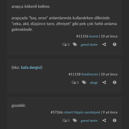
arapça kökenli kelime.
arapçada "baş, ense" anlamlarında kullanılırken dilimizde
"zeka, akıl, düşünce tarzı, zihniyet" gibi pek çok farklı anlama
gelmektedir.
#11156
kesret
|
10 yıl önce
0
genel terim
(bkz:
kafa dergisi
)
#11158
thedirector
|
10 yıl önce
0
dergi
güzeldir.
#57266
robert frippin sandalyesi
|
9 yıl önce
0
genel terim