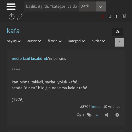
kafa
paylaş
araştır
filtrele
kategori
bkzlar
1
necip fazıl kısakürek
'in bir şiiri.
*****
kan pıhtısı takkeli, saçları yoluk kafa!..
sende "dır-tır" bildiğin ne varsa kaldır rafa!
(1976)
#3704
kesret
|
10 yıl önce
0
şiir