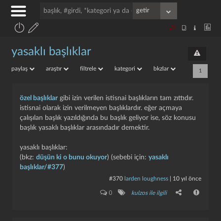
yasaklı başlıklar
paylaş
araştır
filtrele
kategori
bkzlar
1
özel başlıklar
gibi izin verilen istisnai başlıkların tam zıttıdır.
istisnai olarak izin verilmeyen başlıklardır. eğer açmaya
çalışılan başlık yazıldığında bu başlık geliyor ise, söz konusu
başlık yasaklı başlıklar arasındadır demektir.
yasaklı başlıklar:
(bkz:
düşün ki o bunu okuyor
) (sebebi için:
yasaklı
başlıklar/#377
)
#370
larden loughness
|
10 yıl önce
0
kulzos ile ilgili