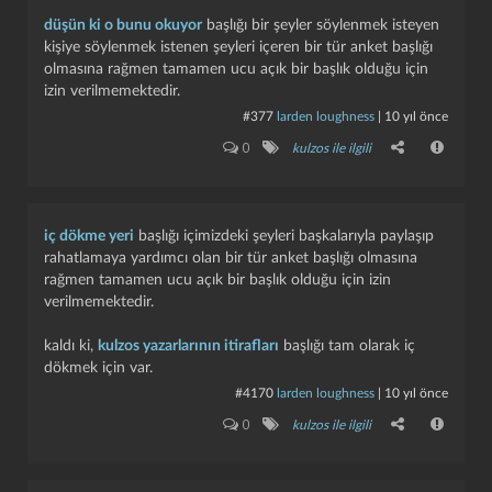
düşün ki o bunu okuyor
başlığı bir şeyler söylenmek isteyen
kişiye söylenmek istenen şeyleri içeren bir tür anket başlığı
olmasına rağmen tamamen ucu açık bir başlık olduğu için
izin verilmemektedir.
#377
larden loughness
|
10 yıl önce
0
kulzos ile ilgili
iç dökme yeri
başlığı içimizdeki şeyleri başkalarıyla paylaşıp
rahatlamaya yardımcı olan bir tür anket başlığı olmasına
rağmen tamamen ucu açık bir başlık olduğu için izin
verilmemektedir.
kaldı ki,
kulzos yazarlarının itirafları
başlığı tam olarak iç
dökmek için var.
#4170
larden loughness
|
10 yıl önce
kapat
kaydet
0
kulzos ile ilgili