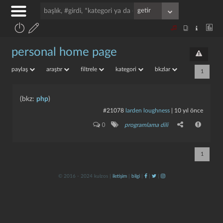
personal home page
paylaş
araştır
filtrele
kategori
bkzlar
1
(bkz:
php
)
#21078
larden loughness
|
10 yıl önce
0
programlama dili
1
© 2016 - 2024 kulzos |
iletişim
|
bilgi
|
|
|