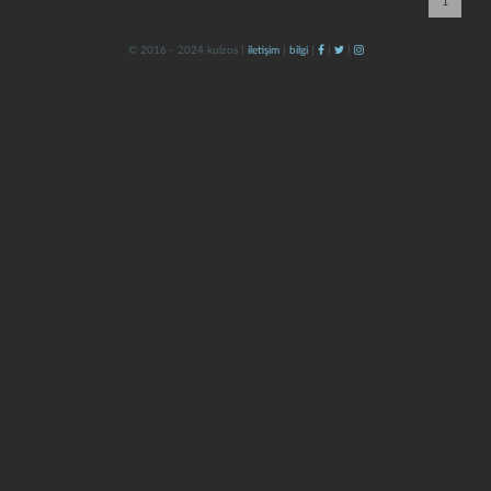
1
© 2016 - 2024 kulzos |
iletişim
|
bilgi
|
|
|
kapat
kaydet