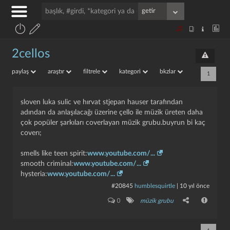
2cellos
paylaş
araştır
filtrele
kategori
bkzlar
1
sloven luka sulic ve hırvat stjepan hauser tarafından
adından da anlaşılacağı üzerine çello ile müzik üreten daha
çok popüler şarkıları coverlayan müzik grubu.buyrun bi kaç
coverı;
smells like teen spirit:
www.youtube.com/...
smooth criminal:
www.youtube.com/...
hysteria:
www.youtube.com/...
#20845
humblesquirtle
|
10 yıl önce
0
müzik grubu