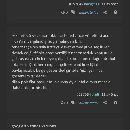
#297049
mangetsu
|
11 ay önce
0
hukuk terimi
eski fetöcü ve adnan oktar'cı fenerbahçe yöneticisi acun
ılıcalı'nın yargılandığı suçlamalardan biri.
fenerbahçe'nin asla istifaya davet etmediği ve seçilirken
desteklediği tff'nin onay verdiği bir sponsorluk konusu ile
galatasaray'ı lekelemeye çalışanlar, bu sponsorluğun derhal
iptal edildiğini, herhangi bir gelir elde edilmediğini
paylaşmazlar. belge göster dediğinizde "gizli şeyi nasıl
gösterelim :(" derler.
dilan polat'lar nasıl iptal olduysa öyle iptal olmuş mesela
daha anlaşılır bir dille.
#297054
cladi
|
11 ay önce
0
hukuk terimi
google'a yazınca karşınıza