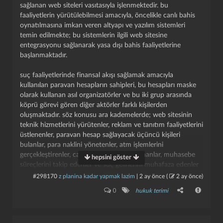
sağlanan web siteleri vasıtasıyla işlenmektedir. bu
faaliyetlerin yürütülebilmesi amacıyla, öncelikle canlı bahis
oynatılmasına imkan veren altyapı ve yazılım sistemleri
temin edilmekte; bu sistemlerin ilgili web sitesine
entegrasyonu sağlanarak yasa dışı bahis faaliyetlerine
başlanmaktadır.
suç faaliyetlerinde finansal akışı sağlamak amacıyla
kullanılan paravan hesapların sahipleri, bu hesapları maske
olarak kullanan asıl organizatörler ve bu iki grup arasında
köprü görevi gören diğer aktörler farklı kişilerden
oluşmaktadır. söz konusu ara kademelerde; web sitesinin
teknik hizmetlerini yürütenler, reklam ve tanıtım faaliyetlerini
üstlenenler, paravan hesap sağlayacak üçüncü kişileri
bulanlar, para naklini yönetenler, atm işlemlerini
gerçekleştirenler, canlı destek hizmeti sunanlar, muhasebe
hepsini göster
süreçlerini takip edenler ve suç gelirlerini muhafaza edenler
yer almaktadır. yasa dışı bahis organizasyonları,
#298170
z planina kadar yapmak lazim
|
2 ay önce
(
2 ay önce
)
operasyonlarında bankacılık sektörünün sunduğu tüm
0
hukuk terimi
finansal enstrüman ve hizmetleri kendi amaçları
doğrultusunda kullanmaktadır. ancak bankacılık sisteminde
yalnızca hiyerarşinin en alt basamağında yer alan ve hesabı