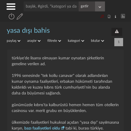
yasa dışı bahis
paylaş
araştır
filtrele
kategori
bkzlar
1
türkiye'de lisansı olmayan kumar oynatan şirketlerin
geneline verilen ad.
1996 senesinde "tek kollu canavar" olarak adlandırılan
kumar oynama faaliyetleri, erbakan hükümeti tarafından
kaldırıldı ve kuzey kıbrıs türk cumhuriyeti'nin bu alanda
daha da büyümesi sağlandı.
günümüzde kıbrıs'ta kalburüstü hemen hemen tüm otellerin
casinosu var. merit grubu en büyüklerden.
ülkemizde faaliyetleri hukuksal açıdan "yasa dışı" sayılmasına
karşın,
bazı faaliyetleri oldu
tabi ki, burası türkiye.