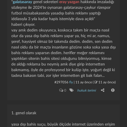
"
galatasaray
genel sekreteri
eray yazgan
hakkında imzaladığı
sözleşme ile 2024’te oynanan galatarasay-çaykur rizespor
futbol müsabakasında yasadışı bahis reklamı yaptığı
iddiasıyla 3 yıla kadar hapis istemiyle dava açıldı"
haberi çıkıyor.
vay amk dedim okuyunca, koskoca takım bir maçta nasıl
olur da yasa dışı bahis reklamı yapar ya, hiç mi ar, namus,
şeref, haysiyet olmaz bir takımda dedim. dedim, sen dedim
nasıl oldu da bir maçta insanların gözüne soka soka yasa dışı
bahis reklamı yaparsın dedim. herifler meğer reklamını
yaptıkları sitenin bahis sitesi olduğunu bilmiyormuş. kimse
de aldığı reklama bu neymiş amk diye girip internetten
bakmamış. öyle de profesyonel bir kulüp işte. yoğurt değil ki
tadına bakasın tabi, zor i̇şler internetten git bak falan...
#297056
fly
|
11 ay önce
(
11 ay önce
)
0
hukuk terimi
1. genel olarak
yasa dışı bahis suçu, büyük ölçüde internet üzerinden erişim