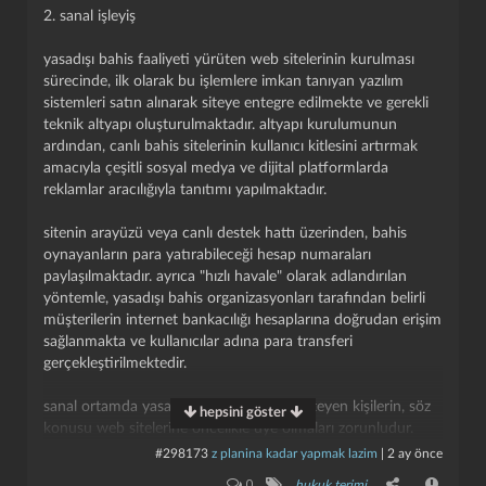
paravan olarak kullanılan üçüncü kişiler somut iz
2. sanal işleyiş
bırakmaktadır. bu nedenle, başta bankacılık işlemleri olmak
üzere salt finansal kayıtların incelenmesi, çoğunlukla
yasadışı bahis faaliyeti yürüten web sitelerinin kurulması
organizasyonun üst kademelerinde yer alan diğer faillere
kapat
kaydet
sürecinde, ilk olarak bu işlemlere imkan tanıyan yazılım
ulaşılması için tek başına yeterli olmamaktadır.
sistemleri satın alınarak siteye entegre edilmekte ve gerekli
teknik altyapı oluşturulmaktadır. altyapı kurulumunun
bahis oyuncularının fon transferi gerçekleştirdiği banka
ardından, canlı bahis sitelerinin kullanıcı kitlesini artırmak
hesaplarının ekseriyetle öğrenci, işsiz veya düzenli geliri
amacıyla çeşitli sosyal medya ve dijital platformlarda
olmayan kişilere ait olduğu ve bu şahıslara hesaplarını
reklamlar aracılığıyla tanıtımı yapılmaktadır.
kullandırmaları karşılığında belirli ücretler ödendiği tespit
edilmektedir. organizasyonun kontrolündeki çok sayıda
sitenin arayüzü veya canlı destek hattı üzerinden, bahis
banka hesabı, deşifre olmamak adına sürekli olarak
oynayanların para yatırabileceği hesap numaraları
değiştirilmekte; bu hesaplarda toplanan bahis paraları
paylaşılmaktadır. ayrıca "hızlı havale" olarak adlandırılan
organizasyon üyelerince nakit olarak çekilmektedir. bu
yöntemle, yasadışı bahis organizasyonları tarafından belirli
aşamadan sonra paranın kayıtlı finansal sistem üzerinden
müşterilerin internet bankacılığı hesaplarına doğrudan erişim
takibi imkansız hale gelmektedir. yasa dışı bahis
sağlanmakta ve kullanıcılar adına para transferi
organizasyonunun en üst kademesinde ise yapıyı sevk ve
gerçekleştirilmektedir.
idare eden, suç gelirlerinin nihai faydalanıcısı konumundaki
lider kadrosu bulunmaktadır. organizasyon bünyesinde çok
sanal ortamda yasadışı bahis oynamak isteyen kişilerin, söz
hepsini göster
sayıda kişi faaliyet göstermesine rağmen, hücre tipi bir
konusu web sitelerine öncelikle üye olmaları zorunludur.
yapılanma ve katı bir gizlilik kuralı uygulanmaktadır. lider
üyelik işleminin tamamlanmasının ardından kullanıcılar; canlı
#298173
z planina kadar yapmak lazim
|
2 ay önce
konumundaki kişiler yalnızca sınırlı sayıdaki alt kademe
destek hatları veya site üzerindeki "para yatır" sekmeleri
yöneticisiyle irtibat kurmakta ve kimliklerini gizli tutmaktadır.
0
hukuk terimi