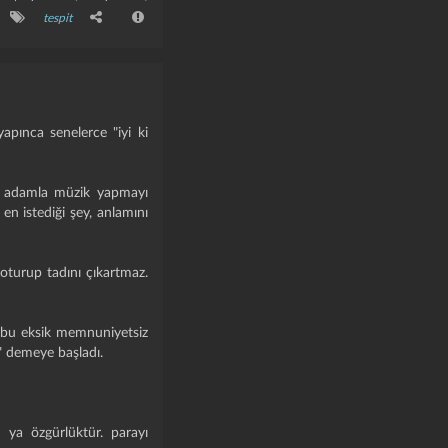
tespit
apınca senelerce "iyi ki
i adamla müzik yapmayı
n istediği şey, anlamını
oturup tadını çıkartmaz.
ik bu eksik memnuniyetsiz
e" demeye başladı.
 ya özgürlüktür. parayı