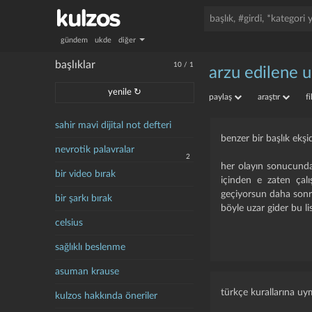
gündem
ukde
diğer
başlıklar
10
/
1
arzu edilene 
yenile ↻
paylaş
araştır
f
sahir mavi dijital not defteri
benzer bir başlık ek
nevrotik palavralar
2
her olayın sonucunda o
bir video bırak
içinden e zaten çal
geçiyorsun daha sonr
bir şarkı bırak
böyle uzar gider bu li
celsius
sağlıklı beslenme
asuman krause
türkçe kurallarına uy
kulzos hakkında öneriler