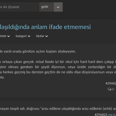
ulaşıldığında anlam ifade etmemesi
iltrele
kategori
bkzlar
şide vardı orada gördüm açtım baştan söyleyeyim.
rtaya çıkan gerçek. misal lisede iyi bir okul için harıl harıl ders çalışıp
ıştım olması gereken bir şeydi diyorsun. veya ünide zorlandığın bir d
a herkes geçmiş bu dersten geçtim de ne oldu diye düşünüyorsun veya ehli
ste.
#2968
0
mayan tespit adı. doğrusu "arzu edilene ulaşıldığında arzu edilenin (artık) 
#296825
ma ic