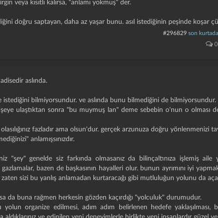
gin veya kısıtlı kalırsa, "anlamı yokmuş" der.
diğini doğru saptayan, daha az yaşar bunu. asıl istediğinin peşinde koşar ç
#296829
son kurtad
0
hadisedir aslında.
e istediğini bilmiyorsundur. ve aslında bunu bilmediğini de bilmiyorsundur.
n şeye ulaştıktan sonra "bu muymuş lan" deme sebebin o'nun o olması deği
olasılığınız fazladır ama olsun'dur. gerçek arzunuza doğru yönlenmenizi ta
ediğinizi" anlamışsınızdır.
ğiniz "şey" genelde siz farkında olmasanız da bilinçaltınıza işlemiş aile
azlamalar, bazen de başkasının hayalleri olur. bunun ayrımını iyi yapmak
k zaten sizi bu yanlış anlamadan kurtaracağı gibi mutluluğun yolunu da aça
i olsa da buna rağmen herkesin gözden kaçırdığı "yolculuk" durumudur.
 yolun organize edilmesi, adım adım belirlenen hedefe yaklaşılması, bu
za aldıklarınız ve edinilen yeni deneyimlerle birlikte yeni insanlardır güzel ve