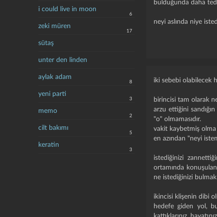
bulduğunda daha tedir
i could live in moon
6
neyi aslında niye iste
zeki müren
17
sütaş
unter den linden
aylak adam
iki sebebi olabilecek 
8
yeni parti
3
birincisi tam olarak n
arzu ettiğini sandığı
memo
2
"o" olmamasıdır.
cilt bakımı
vakit kaybetmiş olma 
5
en azından "neyi istem
keratin
3
istediğinizi zannetti
ortamında konuşulan g
ne istediğinizi bulma
ikincisi klişenin dib
hedefe giden yol, bu
kattıklarınız, hayatını