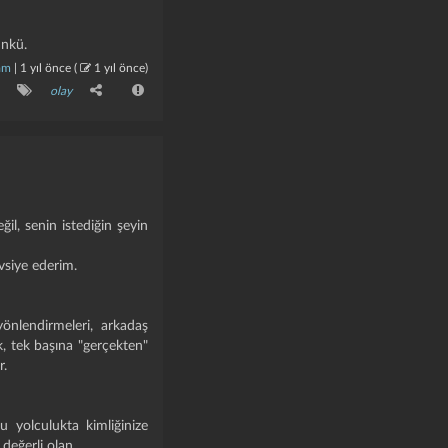
ünkü.
am
|
1 yıl önce
(
1 yıl önce
)
olay
l, senin istediğin şeyin
vsiye ederim.
 yönlendirmeleri, arkadaş
, tek başına "gerçekten"
r.
 yolculukta kimliğinize
 değerli olan.