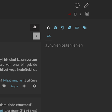
1
günün en beğenilenleri
 iyi bir okul kazanıyorsun
ers var onu bir şekilde
yet veya hedefteki iş...
24
iktisat mezunu
|
1 yıl önce
tespit
anlam ifade etmemesi".
ari
|
1 yıl önce
(
1 yıl önce
)