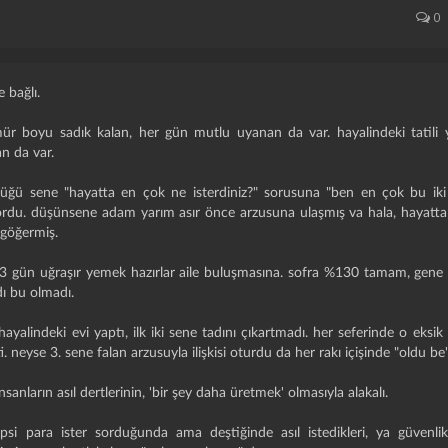
0
e bağlı.
ür boyu sadık kalan, her gün mutlu uyanan da var. hayalindeki tatili y
n da var.
ğü sene "hayatta en çok ne isterdiniz?" sorusuna "ben en çok bu ik
ordu. düşünsene adam yarım asır önce arzusuna ulaşmış va hala, hayatta e
 göğermiş.
 3 gün uğraşır yemek hazırlar aile buluşmasına. sofra %130 tamam, gene 
ı bu olmadı.
yalindeki evi yaptı, ilk iki sene tadını çıkartmadı. her seferinde o eks
 neyse 3. sene falan arzusuyla ilişkisi oturdu da her rakı içişinde "oldu b
nsanların asıl dertlerinin, 'bir şey daha üretmek' olmasıyla alakalı.
si para ister sorduğunda ama deştiğinde asıl istedikleri, ya güvenlik