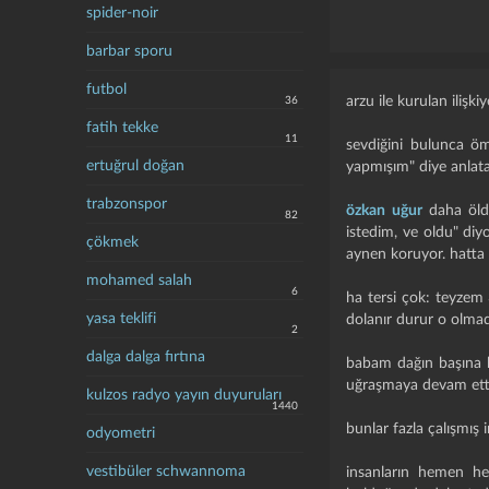
spider-noir
barbar sporu
futbol
arzu ile kurulan ilişkiy
36
fatih tekke
11
sevdiğini bulunca öm
ertuğrul doğan
yapmışım" diye anlata
trabzonspor
özkan uğur
daha öldü
82
istedim, ve oldu" diy
çökmek
aynen koruyor. hatta
mohamed salah
6
ha tersi çok: teyzem
yasa teklifi
dolanır durur o olmad
2
dalga dalga fırtına
babam dağın başına ha
uğraşmaya devam etti.
kulzos radyo yayın duyuruları
1440
bunlar fazla çalışmış i
odyometri
vestibüler schwannoma
insanların hemen hep