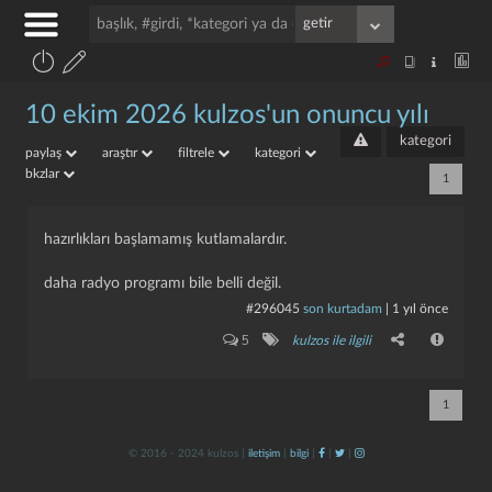
10 ekim 2026 kulzos'un onuncu yılı
kategori
paylaş
araştır
filtrele
kategori
bkzlar
1
hazırlıkları başlamamış kutlamalardır.
daha radyo programı bile belli değil.
#296045
son kurtadam
|
1 yıl önce
5
kulzos ile ilgili
1
© 2016 - 2024 kulzos |
iletişim
|
bilgi
|
|
|