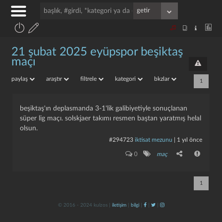
21 şubat 2025 eyüpspor beşiktaş
maçı
paylaş
araştır
filtrele
kategori
bkzlar
1
beşiktaş'ın deplasmanda 3-1'lik galibiyetiyle sonuçlanan
süper lig maçı. solskjaer takımı resmen baştan yaratmış helal
olsun.
#294723
iktisat mezunu
|
1 yıl önce
0
maç
1
© 2016 - 2024 kulzos |
iletişim
|
bilgi
|
|
|