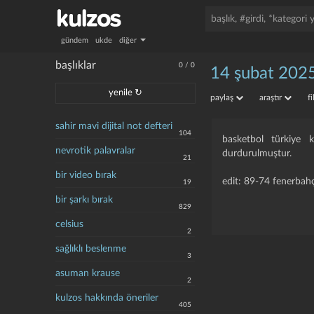
gündem
ukde
diğer
başlıklar
0
/
0
14 şubat 2025
yenile ↻
paylaş
araştır
f
sahir mavi dijital not defteri
104
basketbol türkiye k
nevrotik palavralar
durdurulmuştur.
21
bir video bırak
edit: 89-74 fenerbah
19
bir şarkı bırak
829
celsius
2
sağlıklı beslenme
3
asuman krause
2
kulzos hakkında öneriler
405