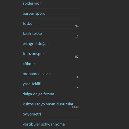
spider-noir
barbar sporu
futbol
36
fatih tekke
11
ertuğrul doğan
trabzonspor
82
çökmek
mohamed salah
6
yasa teklifi
2
dalga dalga fırtına
kulzos radyo yayın duyuruları
1440
odyometri
vestibüler schwannoma