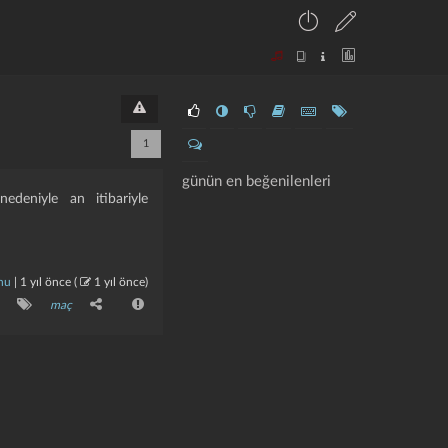
1
günün en beğenilenleri
edeniyle an itibariyle
nu
|
1 yıl önce
(
1 yıl önce
)
maç