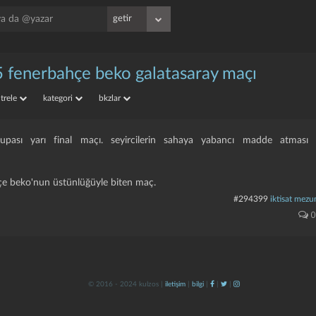
 fenerbahçe beko galatasaray maçı
iltrele
kategori
bkzlar
upası yarı final maçı. seyircilerin sahaya yabancı madde atması n
çe beko'nun üstünlüğüyle biten maç.
#294399
iktisat mezu
0
© 2016 - 2024 kulzos |
iletişim
|
bilgi
|
|
|