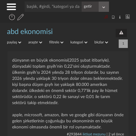
abd ekonomisi
paylaş
araştır
filtrele
kategori
bkzlar
1
dünyanın en büyük ekonomisi(2025 şubat itibariyle).
dünyadaki toplam gsyih’nin 0,22’sini oluşturmaktadır.
ülkenin gsyih’sı 2024 yılında 28 trilyon dolardır. bu sayının
2026 yılında yaklaşık 30 triyon dolar olması beklenmektedir.
kişi başına düşen gsyh ise yaklaşık 80.000 amerikan
dolarıdır. ülkedeki en önemli sektör 0,77’lik pay ile hizmet
sektörüdür. o sektörü 0,22 ile sanayi ve 0,01 ile tarım
sektörü takip etmektedir.
apple, microsoft, amazon, ibm ve google gibi dünyanın önde
gelen şirketlerinin çoğunluğu bu ekonominin en büyük
ekonomi olmasında önemli bir rol oynamaktadır.
#293844
iktisat mezunu
|
2 yıl önce