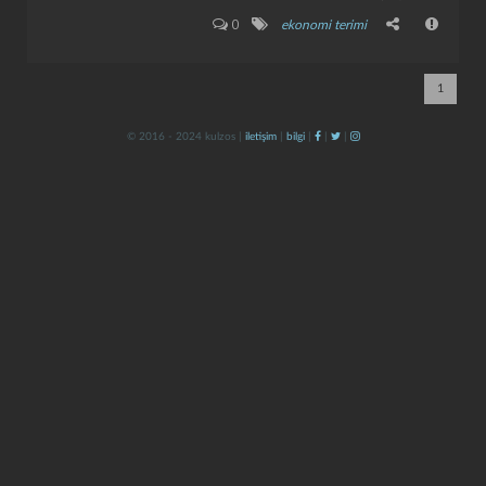
0
ekonomi terimi
1
© 2016 - 2024 kulzos |
iletişim
|
bilgi
|
|
|
kapat
kaydet