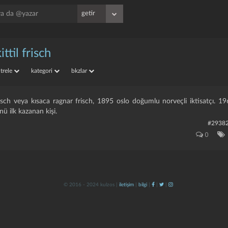
ttil frisch
iltrele
kategori
bkzlar
risch veya kısaca ragnar frisch, 1895 oslo doğumlu norveçli iktisatçı. 196
ü ilk kazanan kişi.
#2938
0
© 2016 - 2024 kulzos |
iletişim
|
bilgi
|
|
|