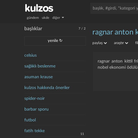
gündem
ukde
diğer
başlıklar
7
/
2
ragnar anton ki
yenile ↻
paylaş
araştır
f
celsius
ragnar anton kittil f
sağlıklı beslenme
nobel ekonomi ödülün
asuman krause
kulzos hakkında öneriler
spider-noir
barbar sporu
futbol
fatih tekke
11