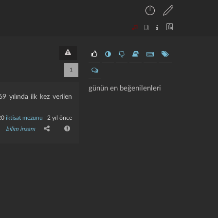
1
günün en beğenilenleri
9 yılında ilk kez verilen
20
iktisat mezunu
|
2 yıl önce
bilim insanı