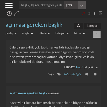
açılması gereken başlık
kategori
paylaş
araştır
filtrele
kategori
bkzlar
1
öyle bir gereklilik yok tabii. herkes hür iradesiyle istediği
başlığı açıyor. kimse kimseye görev dağıtımı yapmıyor. öyle
olsa zaten yazar maaşları yatmadı diye isyan çıkar. ve lakin
birileri ukdeleri doldursa hoş olmaz mı.
#283423
laedri
|
4 yıl önce
2
kulzos ile ilgili
açılmaması gereken başlık
naziresi.
nazireyi bir kenara bırakırsak bence hele de böyle az nüfuslu