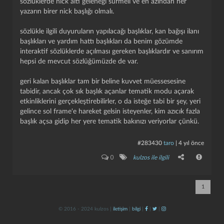
sözlüklerde nick altı geleneği sürmeli ve en azından her
yazarın birer nick başlığı olmalı.
sözlükle ilgili duyuruların yapılacağı başlıklar, kan bağışı ilanı
başlıkları ve yardım hattı başlıkları da benim gözümde
interaktif sözlüklerde açılması gereken başlıklardır ve sanırım
hepsi de mevcut sözlüğümüzde de var.
geri kalan başlıklar tam bir beline kuvvet müessesesine
kapat
kaydet
tabidir, ancak çok sık başlık açanlar tematik modu açarak
etkinliklerini gerçekleştirebilirler, o da isteğe tabi bir şey, yeri
gelince sol frame'e hareket gelsin isteyenler, kim azıcık fazla
başlık açsa gidip her yere tematik bakınızı veriyorlar çünkü.
#283430
taro
|
4 yıl önce
0
kulzos ile ilgili
1
© 2016 - 2024 kulzos |
iletişim
|
bilgi
|
|
|