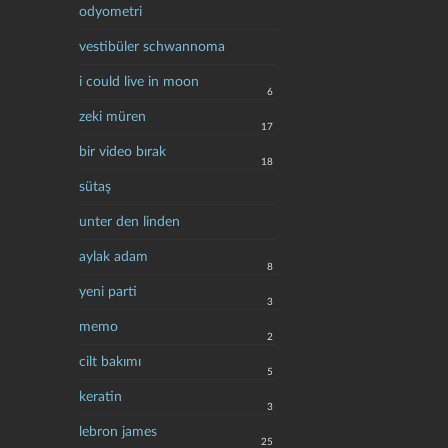
odyometri
vestibüler schwannoma
i could live in moon
6
zeki müren
17
bir video bırak
18
sütaş
unter den linden
aylak adam
8
yeni parti
3
memo
2
cilt bakımı
5
keratin
3
lebron james
25