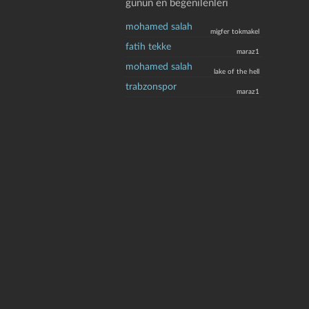
günün en beğenilenleri
mohamed salah
migfer tokmakel
fatih tekke
maraz1
mohamed salah
lake of the hell
trabzonspor
maraz1