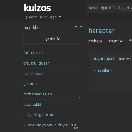
gündem
ukde
diğer
başlıklar
7
/
2
haraptar
yenile ↻
paylaş
araştır
f
fatih tekke
züğürt ağa
filmindeki 
ertuğrul doğan
--
spoiler
--
trabzonspor
çökmek
mohamed salah
2
yasa teklifi
dalga dalga fırtına
kulzos radyo yayın duyuruları
1440