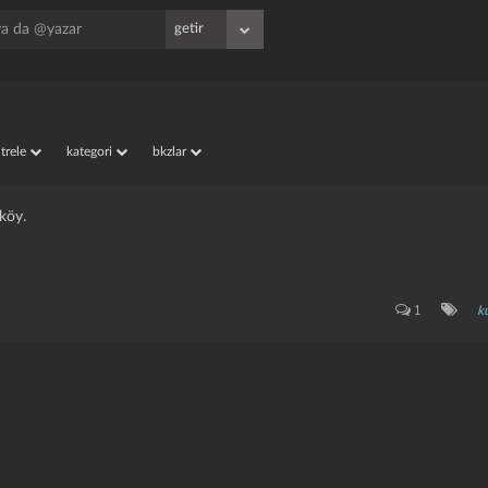
iltrele
kategori
bkzlar
köy.
1
k