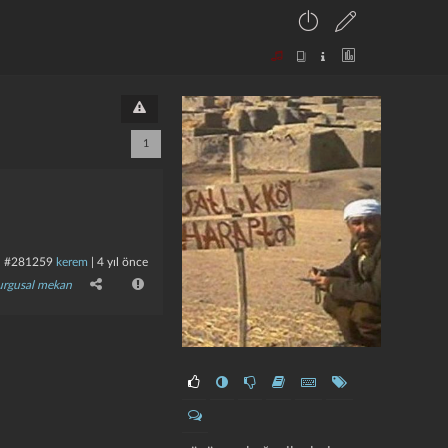
1
#281259
kerem
|
4 yıl önce
urgusal mekan