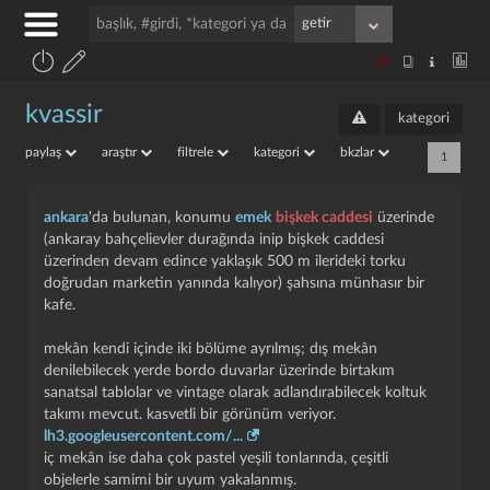
kvassir
kategori
paylaş
araştır
filtrele
kategori
bkzlar
1
ankara
'da bulunan, konumu
emek
bişkek caddesi
üzerinde
(ankaray bahçelievler durağında inip bişkek caddesi
üzerinden devam edince yaklaşık 500 m ilerideki torku
doğrudan marketin yanında kalıyor) şahsına münhasır bir
kafe.
mekân kendi içinde iki bölüme ayrılmış; dış mekân
denilebilecek yerde bordo duvarlar üzerinde birtakım
sanatsal tablolar ve vintage olarak adlandırabilecek koltuk
takımı mevcut. kasvetli bir görünüm veriyor.
lh3.googleusercontent.com/...
iç mekân ise daha çok pastel yeşili tonlarında, çeşitli
objelerle samimi bir uyum yakalanmış.