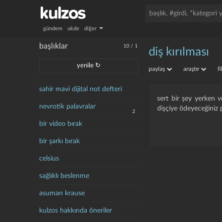
gündem
ukde
diğer
başlıklar
10
/
1
diş kırılması
yenile ↻
paylaş
araştır
f
sahir mavi dijital not defteri
sert bir şey yerken 
nevrotik palavralar
dişçiye ödeyeceğiniz p
2
bir video bırak
bir şarkı bırak
celsius
sağlıklı beslenme
asuman krause
kulzos hakkında öneriler