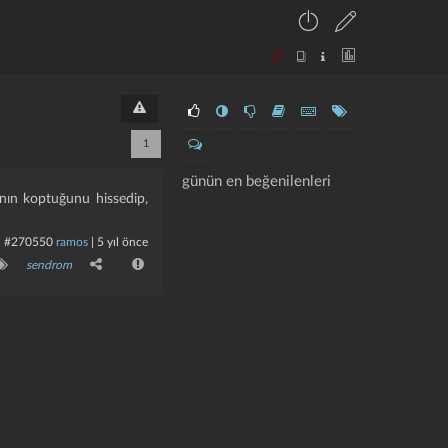
1
günün en beğenilenleri
nın koptuğunu hissedip,
#270550
ramos
|
5 yıl önce
sendrom