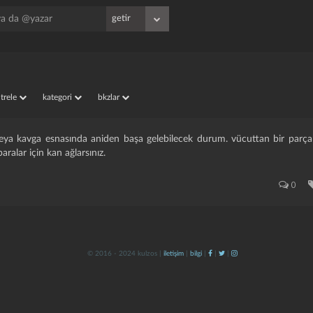
iltrele
kategori
bkzlar
veya kavga esnasında aniden başa gelebilecek durum. vücuttan bir parça
aralar için kan ağlarsınız.
0
© 2016 - 2024 kulzos |
iletişim
|
bilgi
|
|
|