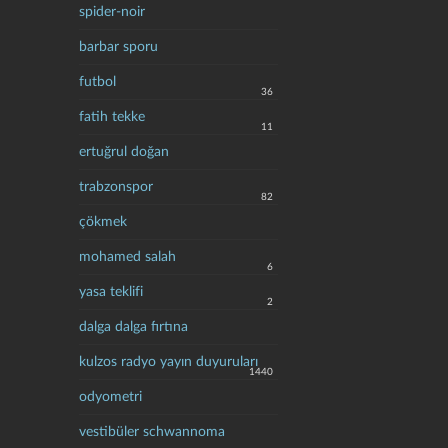
spider-noir
barbar sporu
futbol
36
fatih tekke
11
ertuğrul doğan
trabzonspor
82
çökmek
mohamed salah
6
yasa teklifi
2
dalga dalga fırtına
kulzos radyo yayın duyuruları
1440
odyometri
vestibüler schwannoma