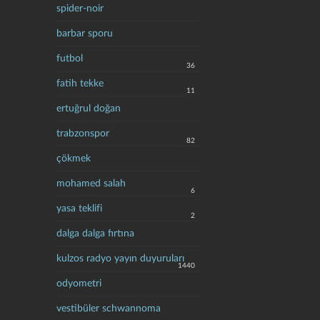
spider-noir
barbar sporu
futbol
36
fatih tekke
11
ertuğrul doğan
trabzonspor
82
çökmek
mohamed salah
6
yasa teklifi
2
dalga dalga fırtına
kulzos radyo yayın duyuruları
1440
odyometri
vestibüler schwannoma