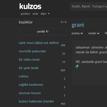
gündem
ukde
diğer
başlıklar
0
/
0
grani
yenile ↻
paylaş
araştır
f
sahir mavi dijital not defteri
104
adıyaman yöresine ai
nevrotik palavralar
olarak da bilinir. gra
21
bir video bırak
40. saniyede grani ba
19
bir şarkı bırak
829
celsius
2
sağlıklı beslenme
3
asuman krause
2
kulzos hakkında öneriler
405