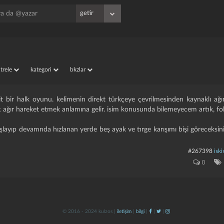
iltrele
kategori
bkzlar
t bir halk oyunu. kelimenin direkt türkçeye çevrilmesinden kaynaklı ağı
ni; ağır hareket etmek anlamına gelir. isim konusunda bilemeyecem artık, folk
şlayıp devamnda hızlanan yerde beş ayak ve tırge karışımı bişi göreceksin
#267398
iski
0
© 2016 - 2024 kulzos |
iletişim
|
bilgi
|
|
|