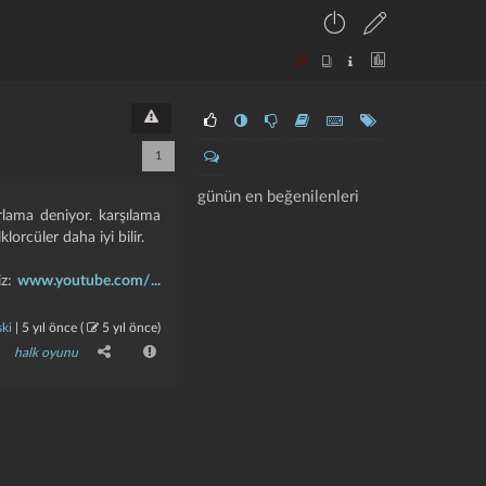
1
günün en beğenilenleri
rlama deniyor. karşılama
lorcüler daha iyi bilir.
iz:
www.youtube.com/...
ski
|
5 yıl önce
(
5 yıl önce
)
halk oyunu