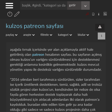
kulzos patreon sayfası
paylaş
araştır
filtrele
kategori
bkzlar
1
aşağıda tırnak içerisinde yer alan açıklamayla aktif hale
getirilmiş olan
patreon
hesabının sayfası. bu sayfanın açılmış
olması kulzos'un varlığını sürdürebilmesi için desteklenmesi
gerektiği anlamına kesinlikle gelmemektedir. kulzos mevcut
yönetim yapısı ile desteksiz varlığını sürdürebilir durumdadır.
"2016 yılından beri tarafımızca sürdürülen, sizler tarafından
ise içerik üretilerek desteklenen, temiz, sağlıklı, adil ve trolsüz
sözlük projesi olan kulzos'un, kendisinden bir nebze de olsa
fayda gören herkesten destek toplayarak daha hızlı
büyüyebilmesi için atılacak adımlardan ilki olarak patreon'a
kaydolduk. buradan elde edilen tüm gelir şu ana kadar
olduğu gibi sadece ve sadece kulzos projesinin daha çok