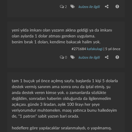
2
kulzos ile ilgili
yeni yılda imkanı olan yazarın aklına geldiği ya da imkanı
olan aylarda 1 dolar atması gereken uygulama.
benim bırak 1 doları, kendime bakacak halim yok.
#271684
kafakulagi
|
5 yıl önce
0
kulzos ile ilgili
tam 1 buçuk yıl önce açılmış sayfa. başlarda 1 kişi 5 dolarla
destek vermiş sanırım ama sonra onu da iptal etmiş. şu
anda destek veren kimse yok. o zamanlarda sözlükte
değildim, sonradan haberim olduğunda da ilgilenmedim
açıkçası. günde 3 liradan, aylık 100 lirayı her şeye
kapat
kaydet
veriyorumdur muhtemelen. maaş yatınca bunu halledeyim
de, "1 patron" sabit yazsın bari orada.
hedeflere göre yapılacaklar sıralanmalıydı, o yapılmamış.