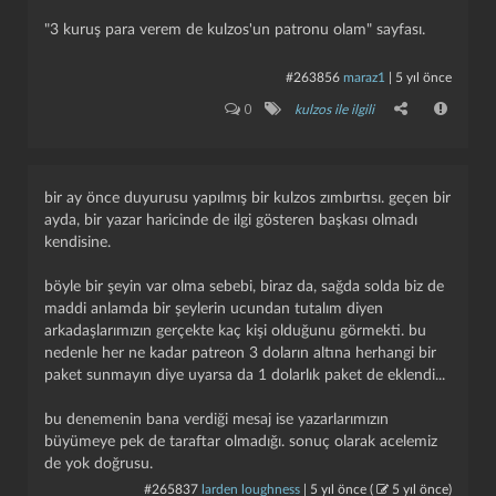
"3 kuruş para verem de kulzos'un patronu olam" sayfası.
#263856
maraz1
|
5 yıl önce
0
kulzos ile ilgili
bir ay önce duyurusu yapılmış bir kulzos zımbırtısı. geçen bir
ayda, bir yazar haricinde de ilgi gösteren başkası olmadı
kendisine.
böyle bir şeyin var olma sebebi, biraz da, sağda solda biz de
maddi anlamda bir şeylerin ucundan tutalım diyen
arkadaşlarımızın gerçekte kaç kişi olduğunu görmekti. bu
nedenle her ne kadar patreon 3 doların altına herhangi bir
paket sunmayın diye uyarsa da 1 dolarlık paket de eklendi...
bu denemenin bana verdiği mesaj ise yazarlarımızın
büyümeye pek de taraftar olmadığı. sonuç olarak acelemiz
de yok doğrusu.
#265837
larden loughness
|
5 yıl önce
(
5 yıl önce
)