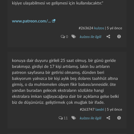
kişiye ulaşabilmesi ve gelişmesi için kullanılacaktır."
www.patreon.com/...
#263624
kulzos
|
5 yıl önce
0
kulzos ile ilgili
konuya dair duyuru girileli 25 saat olmuş. bir günü geride
bırakmışız. girdiyi de 17 kişi artılamış. lakin bu artıların
patreon sayfasına bir getirisi olmamış. dünden beri
bakıyorum yalnızca bir kişi aylık beş dolares taahhüt altına
girmiş, o da muhtemelen olayın fikir babası/annesidir. öte
yandan buradan gelecek ekstraların sözlükte hangi
ekstralara imkan sağlayacağına dair bir açıklama gelse belki
biz de düşünürüz. geliştirmek çok muğlak bir ifade.
#263747
laedri
|
5 yıl önce
11
kulzos ile ilgili