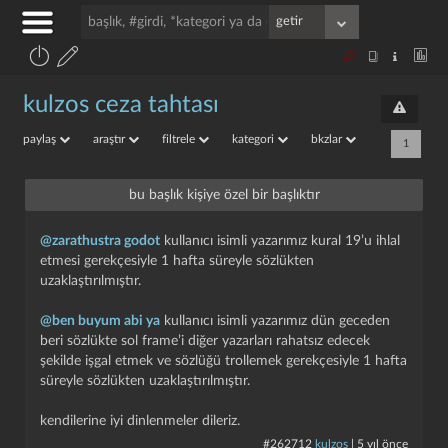
kulzos ceza tahtası
paylaş
araştır
filtrele
kategori
bkzlar
1
bu başlık kişiye özel bir başlıktır
@zarathustra godot
kullanıcı isimli yazarımız kural 19’u ihlal
etmesi gerekçesiyle 1 hafta süreyle sözlükten
uzaklaştırılmıştır.
@ben buyum abi ya
kullanıcı isimli yazarımız dün geceden
beri sözlükte sol frame’i diğer yazarları rahatsız edecek
şekilde işgal etmek ve sözlüğü trollemek gerekçesiyle 1 hafta
süreyle sözlükten uzaklaştırılmıştır.
kendilerine iyi dinlenmeler dileriz.
#262712
kulzos
|
5 yıl önce