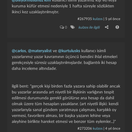
@biliyormusunuz kim
kullanıcı isimli yazarımız kişi ve/veya
kuruma küfür etmesi nedeniyle 1 hafta süreyle sözlükten
ikinci kez uzaklaştırılmıştır.
#267935
kulzos
|
5 yıl önce
0
kulzos ile ilgili
@carlos
,
@materyalist
ve
@kurtulusks
kullanıcı isimli
yazarlarımız yazar kavramının üçüncü bendini ihlal etmeleri
gerekçesiyle süresiz uzaklaştırılmışlardır. bağlantılı iki hesap
daha inceleme altındadır.
ilgili bent: "gerçek kişi birden fazla yazara sahip olabilir ancak
bu yazarlar arasında art niyetli bir ilişkinin varlığının tespit
edilmesi durumunda gerekli görülürse ana hesap da dahil
olmak üzere tüm hesapları yasaklanır. (art niyetli ilişki: kendi
yazarlarıyla sanal gündem yaratmaya çalışması, karşılıklı oy
vermesi, favorilere alması, bir başka yazarın lehine veya
aleyhine birlikte hareket etmesi ve benzer tüm eylemler...)"
#273206
kulzos
|
4 yıl önce