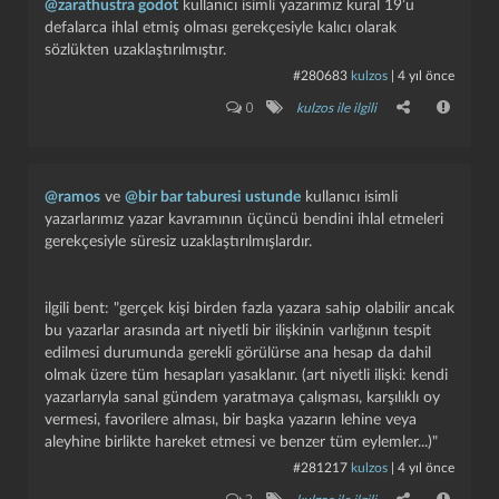
@zarathustra godot
kullanıcı isimli yazarımız kural 19’u
defalarca ihlal etmiş olması gerekçesiyle kalıcı olarak
sözlükten uzaklaştırılmıştır.
#280683
kulzos
|
4 yıl önce
kapat
kaydet
0
kulzos ile ilgili
@ramos
ve
@bir bar taburesi ustunde
kullanıcı isimli
yazarlarımız yazar kavramının üçüncü bendini ihlal etmeleri
gerekçesiyle süresiz uzaklaştırılmışlardır.
ilgili bent: "gerçek kişi birden fazla yazara sahip olabilir ancak
bu yazarlar arasında art niyetli bir ilişkinin varlığının tespit
edilmesi durumunda gerekli görülürse ana hesap da dahil
olmak üzere tüm hesapları yasaklanır. (art niyetli ilişki: kendi
yazarlarıyla sanal gündem yaratmaya çalışması, karşılıklı oy
vermesi, favorilere alması, bir başka yazarın lehine veya
aleyhine birlikte hareket etmesi ve benzer tüm eylemler...)"
#281217
kulzos
|
4 yıl önce