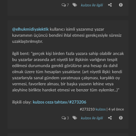
7
kulzos ile ilgili
@elhukmidiyalektik
kullanıcı isimli yazarımız yazar
kavramının üçüncü bendini ihlal etmesi gerekçesiyle süresiz
uzaklaştırılmıştır.
ilgili bent: "gerçek kişi birden fazla yazara sahip olabilir ancak
bu yazarlar arasında art niyetli bir ilişkinin varlığının tespit
edilmesi durumunda gerekli görülürse ana hesap da dahil
olmak üzere tüm hesapları yasaklanır. (art niyetli ilişki: kendi
yazarlarıyla sanal gündem yaratmaya çalışması, karşılıklı oy
vermesi, favorilere alması, bir başka yazarın lehine veya
aleyhine birlikte hareket etmesi ve benzer tüm eylemler...)"
ilişkili olay:
kulzos ceza tahtası/#273206
#273210
kulzos
|
4 yıl önce
3
kulzos ile ilgili