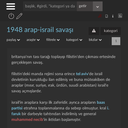
1948 arap-israil savaşı
kategori
paylaş
araştır
filtrele
kategori
bkzlar
1
britanya'nın tası tarağı toplayıp filistin'den çıkması ertesinde
gerçekleşen savaş.
filistin'deki manda rejimi sona erince
tel aviv
'de israil
devletinin kurulduğu ilan edilmiş ve buna müteakiben de
araplar (mısır, suriye, ırak, ürdün, suudi arabistan) israil'e
savaş açmışlardır.
israil'in araplara karşı ilk zaferidir. ayrıca arapların
baas
partisi
etrafına toplanmalarına da sebep olmuştur. kral
i.
faruk
bir darbeyle tahtından indirilmiş ve general
muhammed necib
'in iktidarı başlamıştır.