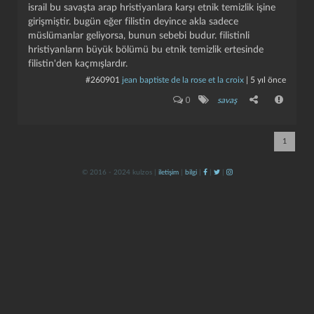
israil bu savaşta arap hristiyanlara karşı etnik temizlik işine
girişmiştir. bugün eğer filistin deyince akla sadece
müslümanlar geliyorsa, bunun sebebi budur. filistinli
hristiyanların büyük bölümü bu etnik temizlik ertesinde
filistin'den kaçmışlardır.
#260901
jean baptiste de la rose et la croix
|
5 yıl önce
0
savaş
kapat
kaydet
1
© 2016 - 2024 kulzos |
iletişim
|
bilgi
|
|
|