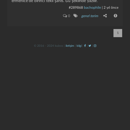
ermenice'de birinci tekil şahıs. ես şeklinde yazılır.
#289868
bachophile
|
2 yıl önce
0
genel terim
1
© 2016 - 2024 kulzos |
iletişim
|
bilgi
|
|
|
kapat
kaydet