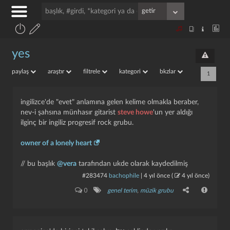
yes
paylaş
araştır
filtrele
kategori
bkzlar
1
ingilizce'de "evet" anlamına gelen kelime olmakla beraber,
nev-i şahsına münhasır gitarist
steve howe
'un yer aldığı
ilginç bir ingiliz progresif rock grubu.
owner of a lonely heart
// bu başlık
@vera
tarafından ukde olarak kaydedilmiş
#283474
bachophile
|
4 yıl önce
(
4 yıl önce
)
0
genel terim
,
müzik grubu