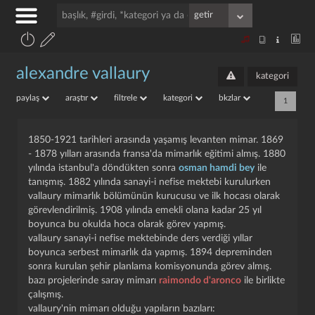
alexandre vallaury
kategori
paylaş
araştır
filtrele
kategori
bkzlar
1
1850-1921 tarihleri arasında yaşamış levanten mimar. 1869
- 1878 yılları arasında fransa'da mimarlık eğitimi almış. 1880
yılında istanbul'a döndükten sonra
osman hamdi bey
ile
tanışmış. 1882 yılında sanayi-i nefise mektebi kurulurken
vallaury mimarlık bölümünün kurucusu ve ilk hocası olarak
görevlendirilmiş. 1908 yılında emekli olana kadar 25 yıl
boyunca bu okulda hoca olarak görev yapmış.
vallaury sanayi-i nefise mektebinde ders verdiği yıllar
boyunca serbest mimarlık da yapmış. 1894 depreminden
sonra kurulan şehir planlama komisyonunda görev almış.
bazı projelerinde saray mimarı
raimondo d'aronco
ile birlikte
çalışmış.
vallaury'nin mimarı olduğu yapıların bazıları: