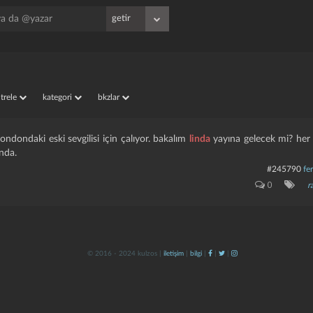
iltrele
kategori
bkzlar
ondondaki eski sevgilisi için çalıyor. bakalım
linda
yayına gelecek mi? her 
nda.
#245790
fe
0
r
© 2016 - 2024 kulzos |
iletişim
|
bilgi
|
|
|