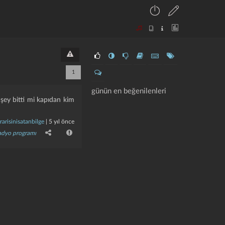
1
günün en beğenilenleri
şey bitti mi kapıdan kim
rrarisinisatanbilge
|
5 yıl önce
adyo programı