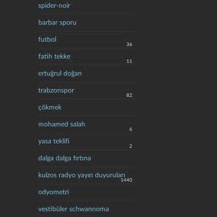
spider-noir
barbar sporu
futbol
36
fatih tekke
11
ertuğrul doğan
trabzonspor
82
çökmek
mohamed salah
6
yasa teklifi
2
dalga dalga fırtına
kulzos radyo yayın duyuruları
1440
odyometri
vestibüler schwannoma