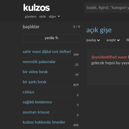
gündem
ukde
diğer
başlıklar
0
/
0
açık gişe
yenile ↻
paylaş
araştır
f
sahir mavi dijital not defteri
104
@unidentified suser
l
nevrotik palavralar
gelecek hepsi bu yayı
21
bir video bırak
19
bir şarkı bırak
829
celsius
2
sağlıklı beslenme
3
asuman krause
2
kulzos hakkında öneriler
405