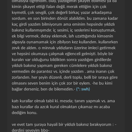
olmasıyla öğrendim. olay, yazdığımın şikayet edilmesi ya da
klavyemde $ harfi olmadigindan yeni kurallara gore entrym
kimin şikayet ettiği falan değil. merak ettiğim için çok
silinecekmis. yani eger turkce karakter kullanmamak suc ise
kıymetli, çok sevgili, çok değerli birkaç yazar arkadaşıma
cezami rahatlikla kesebilirsiniz larden ve
@canarslan12
sordum. en son birinden dönüt alabildim. bu zamana kadar
beyler. ayrica bana kalirsa bu da bir bug. bunu kural olarak
kaç girdi yazdım bilmiyorum ama eminim hepsinde yıldızlı
dikte edilmesinden ziyade tiklanildiginda orijinal basliga
bakınız kullanmışımdır. iç sesimi, iç seslerimi konuşturmak,
goturse bence daha hos olurdu ama siz bilirsiniz tabii ki,
kapat
kaydet
ek bilgi vermek, detay eklemek, lafı uzattığımda kimsenin
sozluk sizin ne de olsa.
algısıyla oynamamak için zibilyon kez kullandım. kullanırken
zevk de aldım. o minnak yıldızların üzerine imleci getirmek
ve hepsini okumaya çalışmak eğlenceli gelmişti. böyle bir
edit 2: yine
@mangetsu
tarafindan
yıldız savaşları
olarak
kuralın var olduğunu bildikten sonra yazdığım girdilerde
mesaj olarak gonderildi ve kopyalayip yapistirdim. ancak
yıldızlı bakınız yapmam gereken cümlelere yıldızlı bakınız
bunu her entryde yapmak cok yorucu olacagindan sanirim
vermedim de parantez vs. içinde yazdım . ama inanın çok
bkz'siz yavan entryler girecegim. simdi bu durum sozlugun
zorlandım. her şeyin düzenli, derli toplu, belli bir sıraya göre
kalitesini dusurmeyecek mi?
olmasını seven benim için çok zor bir eylem. -he bu kimi
bağlar derseniz, ben de bilemedim.-
(*: swh)
katı kurallar olmalı tabii ki. mesela; tanım yapmak vs. ama
bazı kurallar da azcık kural olmaktan çıkamaz mı acaba
dediğim konu.
ve evet tam şuraya hayali bir yıldızlı bakınız bırakıyorum : -
derdini seveyim bbo-