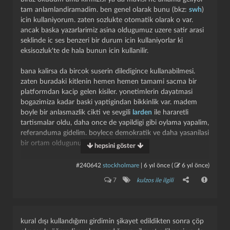
tam anlamlandiramadim. ben genel olarak bunu (bkz:
swh
)
icin kullaniyorum. zaten sozlukte otomatik olarak o var.
ancak baska yazarlarimiz asina oldugumuz uzere satir arasi
seklinde ic ses benzeri bir durum icin kullaniyorlar ki
eksisozluk'te de hala bunun icin kullanilir.
bana kalirsa da bircok suserin diledigince kullanabilmesi.
zaten buradaki kitlenin hemen hemen tamami sacma bir
platformdan kacip gelen kisiler. yonetimlerin dayatmasi
bogazimiza kadar baski yaptigindan bikkinlik var. madem
boyle bir anlasmazlik cikti ve sevgili
larden
ile hararetli
tartismalar oldu, daha once de yapildigi gibi oylama yapalim,
referanduma gidelim. boylece demokratik ve daha yasanilasi
bir ortam oldugunu kanitlayalim.
hepsini göster
her fav +1 anlamina gelir, elleriniz dert gormesin dostlar.
#240642
stockholmare
|
6 yıl önce
(
6 yıl önce
)
7
kulzos ile ilgili
edit:
@mangetsu
tarafindan uyarildim (icim bir hos oldu)
(yildizli bakiniz kullanamiyoruz, parantez parantez
kural dışı kullandığımı girdimin şikayet edildikten sonra çöp
parantezlerle isi goturecegiz), bkz gbkz'ye cevrildi ancak