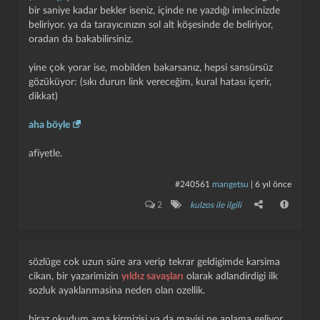
açılabilir ya da açık bir başlığa yönlendirme içermesine
bir saniye kadar bekler iseniz, içinde ne yazdığı imlecinizde
dikkat edilmesi gerekmektedir.
beliriyor. ya da tarayıcınızın sol alt köşesinde de beliriyor,
oradan da bakabilirsiniz.
yine çok yorar ise, mobilden bakarsanız, hepsi sansürsüz
gözüküyor: (sıkı durun link vereceğim, kural hatası içerir,
dikkat)
aha böyle
afiyetle.
#240561
mangetsu
|
6 yıl önce
2
kulzos ile ilgili
sözlüge cok uzun süre ara verip tekrar geldigimde karsima
cikan, bir yazarimizin
yıldız savaşları
olarak adlandirdigi ilk
sozluk ayaklanmasina neden olan ozellik.
biraz okudum ama kirmizisi ya da mavisi ne anlama geliyor