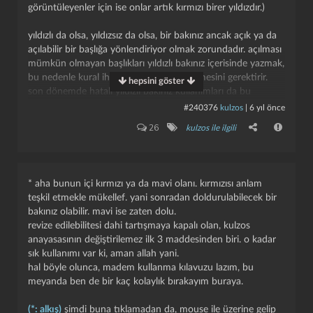
görüntüleyenler için ise onlar artık kırmızı birer yıldızdır.)
yıldızlı da olsa, yıldızsız da olsa, bir bakınız ancak açık ya da
açılabilir bir başlığa yönlendiriyor olmak zorundadır. açılması
mümkün olmayan başlıkları yıldızlı bakınız içerisinde yazmak,
bu nedenle kural ihlalidir ve girdinin silinmesini gerektirir.
hepsini göster
son dönemde hatalı yıldızlı bakınız kullanımları da bu
nedenle ilgili kuraldan silinmiştir.
#240376
kulzos
|
6 yıl önce
26
kulzos ile ilgili
bununla birlikte, esasında ilk günden beri var olan ancak
geçmişte çok da dikkat çekmediği için uygulanmayan bir
kuralın uygulanır hale gelmesinin yarattığı rahatsızlığın da
farkında olduğumuz için bu gerekçeyle eski girdilerin
* aha bunun içi kırmızı ya da mavi olanı. kırmızısı anlam
silinmesinden vazgeçilmiştir. umuyoruz ki yakın bir gelecekte
teşkil etmekle mükellef. yani sonradan doldurulabilecek bir
girdiyle ilgili silinmeksizin düzeltme talebi gönderilebilen bir
bakınız olabilir. mavi ise zaten dolu.
alt yapı geliştirilecek ve girdilerin belirlenen makul bir sürede
revize edilebilitesi dahi tartışmaya kapalı olan, kulzos
düzeltilmesi talep edilecektir. eğer belirlenen makul sürede
anayasasının değiştirilemez ilk 3 maddesinden biri. o kadar
söz konusu düzeltme yapılmaz ise girdi silinecektir.
sık kullanımı var ki, aman allah yani.
hal böyle olunca, madem kullanma kılavuzu lazım, bu
özetle, eski girdilerin bu ya da benzeri hatalı bakınız kullanım
meyanda ben de bir kaç kolaylık bırakayım buraya.
nedeniyle silinmesine düzeltme talep sistemi eklenene kadar
son verilmiştir. yeni girdilerde ise yıldızlı da olsa bakınızların
(*: alkış)
şimdi buna tıklamadan da, mouse ile üzerine gelip