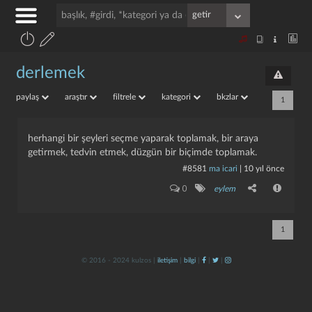
derlemek
paylaş
araştır
filtrele
kategori
bkzlar
1
herhangi bir şeyleri seçme yaparak toplamak, bir araya
getirmek, tedvin etmek, düzgün bir biçimde toplamak.
#8581
ma icari
|
10 yıl önce
0
eylem
1
© 2016 - 2024 kulzos |
iletişim
|
bilgi
|
|
|