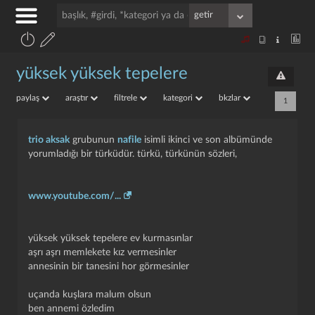
yüksek yüksek tepelere
paylaş
araştır
filtrele
kategori
bkzlar
1
trio aksak
grubunun
nafile
isimli ikinci ve son albümünde
yorumladığı bir türküdür. türkü, türkünün sözleri,
www.youtube.com/...
yüksek yüksek tepelere ev kurmasınlar
aşrı aşrı memlekete kız vermesinler
annesinin bir tanesini hor görmesinler
uçanda kuşlara malum olsun
ben annemi özledim