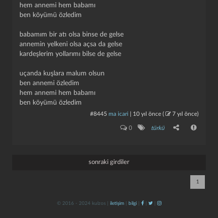
hem annemi hem babamı
ben köyümü özledim
babamım bir atı olsa binse de gelse
annemin yelkeni olsa açsa da gelse
kardeşlerim yollarımı bilse de gelse
uçanda kuşlara malum olsun
ben annemi özledim
kapat
kaydet
hem annemi hem babamı
ben köyümü özledim
#8445
ma icari
|
10 yıl önce
(
7 yıl önce
)
0
türkü
sonraki girdiler
1
© 2016 - 2024 kulzos |
iletişim
|
bilgi
|
|
|