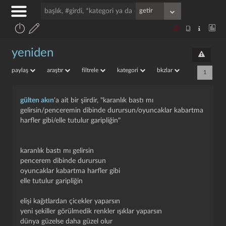
yeniden
paylaş
araştır
filtrele
kategori
bkzlar
1
gülten akın
'a ait bir şiirdir, "karanlık bastı mı
gelirsin/penceremin dibinde durursun/oyuncaklar kabartma
harfler gibi/elle tutulur garipliğin"
karanlık bastı mı gelirsin
pencerem dibinde durursun
oyuncaklar kabartma harfler gibi
elle tutulur garipliğin
elişi kağıtlardan çicekler yaparsın
yeni şekiller görülmedik renkler ışıklar yaparsın
dünya güzelse daha güzel olur