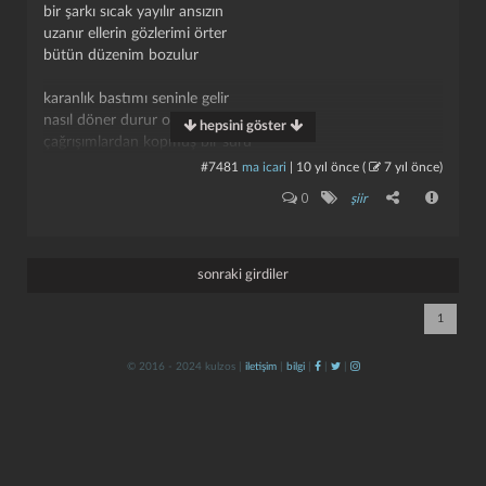
bir şarkı sıcak yayılır ansızın
uzanır ellerin gözlerimi örter
bütün düzenim bozulur
karanlık bastımı seninle gelir
nasıl döner durur ortalarda
hepsini göster
çağrışımlardan kopmuş bir sürü
tedirgin kuşlar gibi kelime
#7481
ma icari
|
10 yıl önce
(
7 yıl önce
)
kapat
kaydet
0
şiir
elinde aynaların binbir yanlısı
ne yandan baksan ölüm
kurtul dersin kurtul kendinden
unut yitiklerini
sonraki girdiler
seni yargılayacak kim
1
karanlık bastı mı gelirsin
penceremin dibinde durursun
© 2016 - 2024 kulzos |
iletişim
|
bilgi
|
|
|
oyuncaklar kabartma harfler gibi
elle tutulur garipliğin