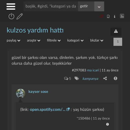
kulzos yardım hattı
paylaş
araştır
filtrele
kategori
bkzlar
1
güzel bir şarkısı olan varsa, dinlerim. şarkım yok. türkçe şarkı
olursa daha güzel olur, teşekkürler
#297083
ma icari
|
11 ay önce
5
kampanya
kayser sose
(link:
open.spotify.com/...
: yaş hüzün şarkısı)
*
150486
|
11 ay önce