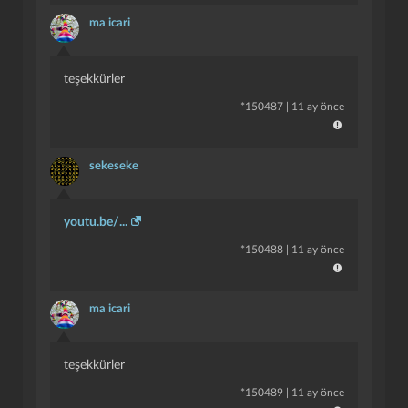
ma icari
teşekkürler
*
150487
|
11 ay önce
sekeseke
youtu.be/...
*
150488
|
11 ay önce
ma icari
teşekkürler
*
150489
|
11 ay önce