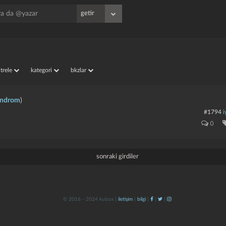
iltrele
kategori
bkzlar
endrom
)
#1794
i
0
sonraki girdiler
© 2016 - 2024 kulzos |
iletişim
|
bilgi
|
|
|