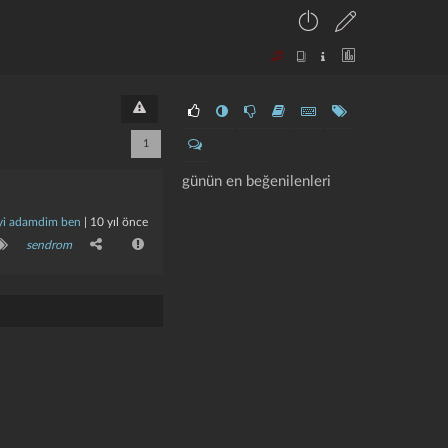
1
günün en beğenilenleri
̇yi adamdim ben
|
10 yıl önce
sendrom