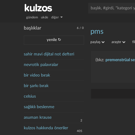
gündem
ukde
diğer
başlıklar
6
/
0
pms
yenile ↻
paylaş
araştır
f
sahir mavi dijital not defteri
(bkz:
premenstrüal s
nevrotik palavralar
bir video bırak
bir şarkı bırak
celsius
sağlıklı beslenme
asuman krause
2
kulzos hakkında öneriler
405